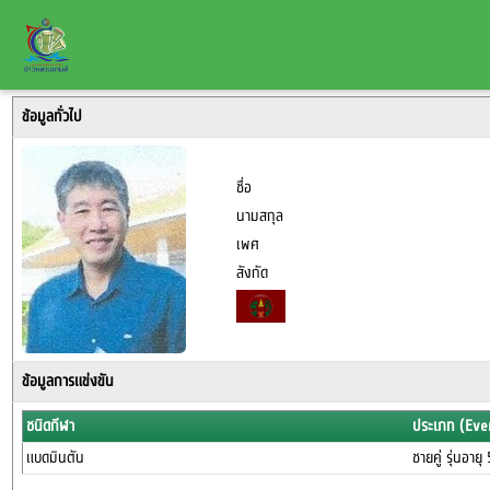
ข้อมูลทั่วไป
ชื่อ
นามสกุล
เพศ
สังกัด
ข้อมูลการแข่งขัน
ชนิดกีฬา
ประเภท (Eve
แบดมินตัน
ชายคู่ รุ่นอาย