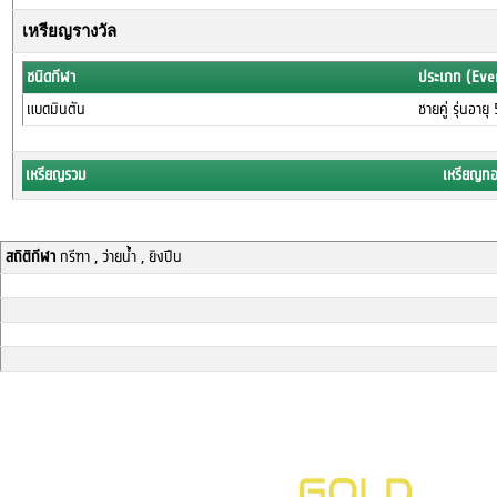
เหรียญรางวัล
ชนิดกีฬา
ประเภท (Eve
แบดมินตัน
ชายคู่ รุ่นอาย
เหรียญรวม
เหรียญท
สถิติกีฬา
กรีฑา , ว่ายน้ำ , ยิงปืน