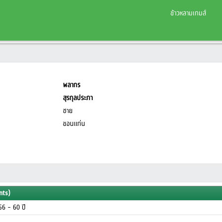
ข้าวหลามเกมส์
พลากร
สุรกุลประภา
ชาย
ขอนแก่น
nts)
ุ 56 - 60 ปี