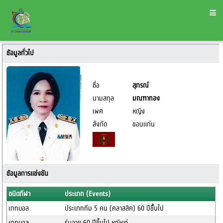
ข้อมูลทั่วไป
ชื่อ
สุภรณ์
นามสกุล
มณฑาทอง
เพศ
หญิง
สังกัด
ขอนแก่น
ข้อมูลการแข่งขัน
ชนิดกีฬา
ประเภท (Events)
เกทบอล
ประเภททีม 5 คน (คลาสสิค) 60 ปีขึั้นไป
เกทบอล
รุ่นอายุ 60 ปีขึ้นไป หญิงคู่