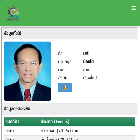
ข้อมูลทั่วไป
ชื่อ
เสรี
นามสกุล
น้อยโต
เพศ
ชาย
สังกัด
เชียงใหม่
ข้อมูลการแข่งขัน
ชนิดกีฬา
ประเภท (Events)
กรีฑา
ขว้างค้อน (70-74) ชาย
กรีฑา
ทุ่มน้ำหนัก (70-74) ชาย