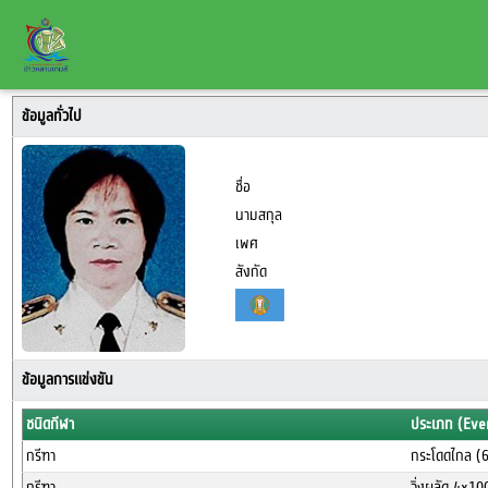
ข้อมูลทั่วไป
ชื่อ
นามสกุล
เพศ
สังกัด
ข้อมูลการแข่งขัน
ชนิดกีฬา
ประเภท (Eve
กรีฑา
กระโดดไกล (
กรีฑา
วิ่งผลัด 4x1