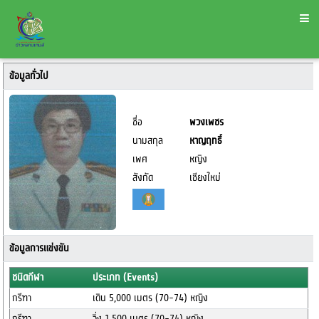
ข้อมูลทั่วไป
ชื่อ
พวงเพชร
นามสกุล
หาญฤทธิ์
เพศ
หญิง
สังกัด
เชียงใหม่
ข้อมูลการแข่งขัน
ชนิดกีฬา
ประเภท (Events)
กรีฑา
เดิน 5,000 เมตร (70-74) หญิง
กรีฑา
วิ่ง 1,500 เมตร (70-74) หญิง