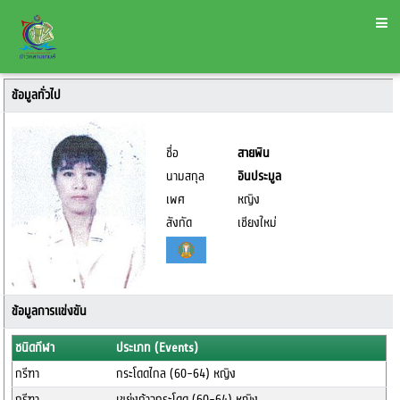
ข้อมูลทั่วไป
ชื่อ
สายพิน
นามสกุล
อินประมูล
เพศ
หญิง
สังกัด
เชียงใหม่
ข้อมูลการแข่งขัน
ชนิดกีฬา
ประเภท (Events)
กรีฑา
กระโดดไกล (60-64) หญิง
กรีฑา
เขย่งก้าวกระโดด (60-64) หญิง