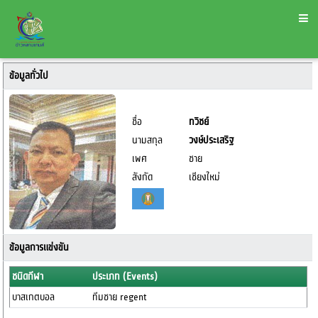
ข้อมูลทั่วไป
ชื่อ
ทวิชย์
นามสกุล
วงษ์ประเสริฐ
เพศ
ชาย
สังกัด
เชียงใหม่
ข้อมูลการแข่งขัน
ชนิดกีฬา
ประเภท (Events)
บาสเกตบอล
ทีมชาย regent