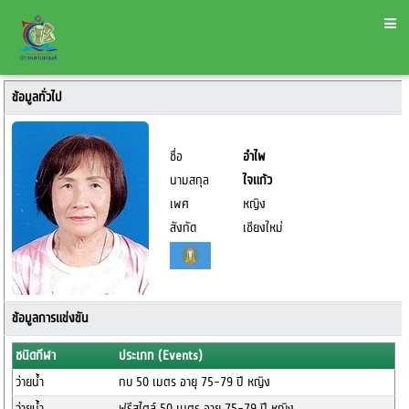
ข้อมูลทั่วไป
ชื่อ
อำไพ
นามสกุล
ใจแก้ว
เพศ
หญิง
สังกัด
เชียงใหม่
ข้อมูลการแข่งขัน
ชนิดกีฬา
ประเภท (Events)
ว่ายน้ำ
กบ 50 เมตร อายุ 75-79 ปี หญิง
ว่ายน้ำ
ฟรีสไตล์ 50 เมตร อายุ 75-79 ปี หญิง