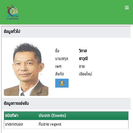
ข้อมูลทั่วไป
ชื่อ
วิภาส
นามสกุล
ยาวุฒิ
เพศ
ชาย
สังกัด
เชียงใหม่
ข้อมูลการแข่งขัน
ชนิดกีฬา
ประเภท (Events)
บาสเกตบอล
ทีมชาย regent