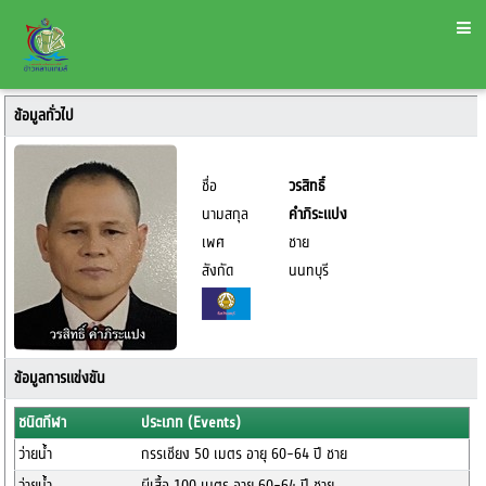
ข้อมูลทั่วไป
ชื่อ
วรสิทธิ์
นามสกุล
คำภิระแปง
เพศ
ชาย
สังกัด
นนทบุรี
ข้อมูลการแข่งขัน
ชนิดกีฬา
ประเภท (Events)
ว่ายน้ำ
กรรเชียง 50 เมตร อายุ 60-64 ปี ชาย
ว่ายน้ำ
ผีเสื้อ 100 เมตร อายุ 60-64 ปี ชาย