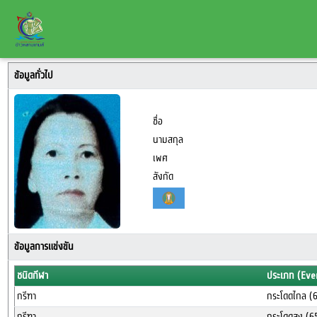
ข้อมูลทั่วไป
ชื่อ
นามสกุล
เพศ
สังกัด
ข้อมูลการแข่งขัน
ชนิดกีฬา
ประเภท (Eve
กรีฑา
กระโดดไกล (
กรีฑา
กระโดดสูง (6