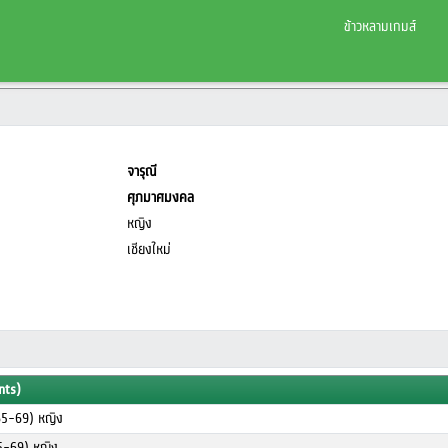
ข้าวหลามเกมส์
จารุณี
ศุภมาศมงคล
หญิง
เชียงใหม่
nts)
65-69) หญิง
5-69) หญิง