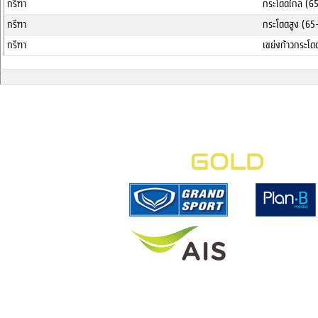
กรีฑา
กระโดดไกล (6
กรีฑา
กระโดดสูง (65
กรีฑา
เขย่งก้าวกระโ