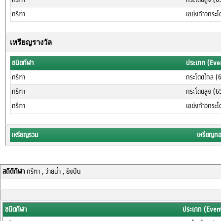
กรีฑา
เขย่งก้าวกระ
เหรียญรางวัล
ชนิดกีฬา
ประเภท (Eve
กรีฑา
กระโดดไกล (
กรีฑา
กระโดดสูง (6
กรีฑา
เขย่งก้าวกระ
เหรียญรวม
เหรียญท
สถิติกีฬา
กรีฑา , ว่ายน้ำ , ยิงปืน
ชนิดกีฬา
ประเภท (Even