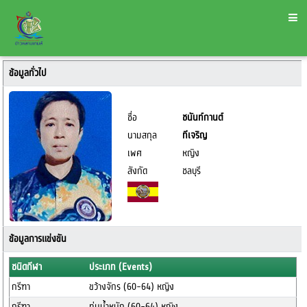
ข้อมูลทั่วไป
ชื่อ
ชนันท์กานต์
นามสกุล
ทีเจริญ
เพศ
หญิง
สังกัด
ชลบุรี
ข้อมูลการแข่งขัน
ชนิดกีฬา
ประเภท (Events)
กรีฑา
ขว้างจักร (60-64) หญิง
กรีฑา
ทุ่มน้ำหนัก (60-64) หญิง