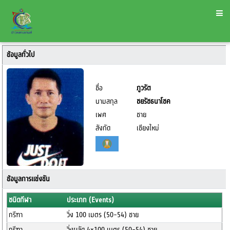
ข้อมูลทั่วไป
ชื่อ
ภูวรัต
นามสกุล
ชยรัชธนาโชค
เพศ
ชาย
สังกัด
เชียงใหม่
ข้อมูลการแข่งขัน
ชนิดกีฬา
ประเภท (Events)
กรีฑา
วิ่ง 100 เมตร (50-54) ชาย
กรีฑา
วิ่งผลัด 4x100 เมตร (50-54) ชาย