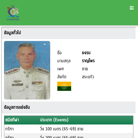
ข้อมูลทั่วไป
ชื่อ
ธงรบ
นามสกุล
ราญไพร
เพศ
ชาย
สังกัด
สระแก้ว
ข้อมูลการแข่งขัน
ชนิดกีฬา
ประเภท (Events)
กรีฑา
วิ่ง 100 เมตร (65-69) ชาย
กรีฑา
วิ่ง 200 เมตร (65-69) ชาย