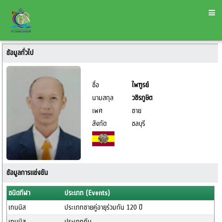
ข้อมูลทั่วไป
ชื่อ
ไพฑูรย์
นามสกุล
วชิรภูษิต
เพศ
ชาย
สังกัด
ชลบุรี
ข้อมูลการแข่งขัน
ชนิดกีฬา
ประเภท (Events)
เทนนิส
ประเภทชายคู่อายุร่วมกัน 120 ปี
เทนนิส
ประเภททีม