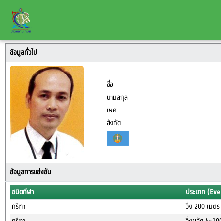
ข้อมูลทั่วไป
ชื่อ
นามสกุล
เพศ
สังกัด
ข้อมูลการแข่งขัน
ชนิดกีฬา
ประเภท (Eve
กรีฑา
วิ่ง 200 เมต
กรีฑา
วิ่งผลัด 4x1