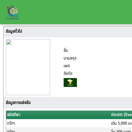
ข้อมูลทั่วไป
ชื่อ
นามสกุล
เพศ
สังกัด
ข้อมูลการแข่งขัน
ชนิดกีฬา
ประเภท (Eve
กรีฑา
เดิน 5,000 เ
กรีฑา
วิ่ง 200 เมต