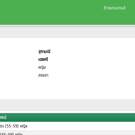
ข้าวหลามเกมส์
จุฑามณี
เดชศรี
หญิง
สงขลา
nts)
มตร (55-59) หญิง
ร (55-59) หญิง