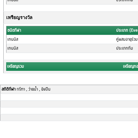
เหรียญรางวัล
ชนิดกีฬา
ประเภท (Eve
เทนนิส
คู่ผสมอายุร่ว
เทนนิส
ประเภททีม
เหรียญรวม
เหรียญท
สถิติกีฬา
กรีฑา , ว่ายน้ำ , ยิงปืน