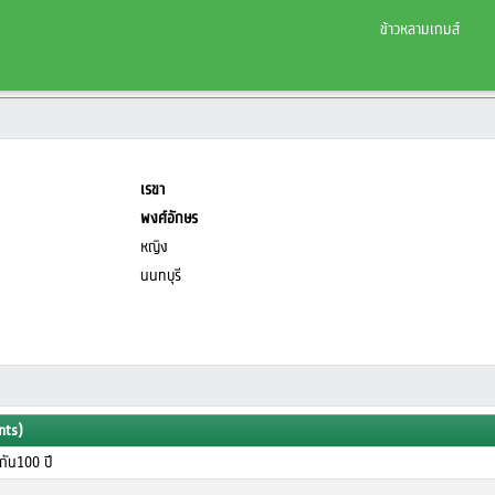
ข้าวหลามเกมส์
เรขา
พงศ์อักษร
หญิง
นนทบุรี
nts)
มกัน100 ปี