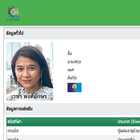
ข้อมูลทั่วไป
ชื่อ
นามสกุล
เพศ
สังกัด
ข้อมูลการแข่งขัน
ชนิดกีฬา
ประเภท (Eve
เทนนิส
คู่ผสมอายุร่ว
เทนนิส
ประเภททีม