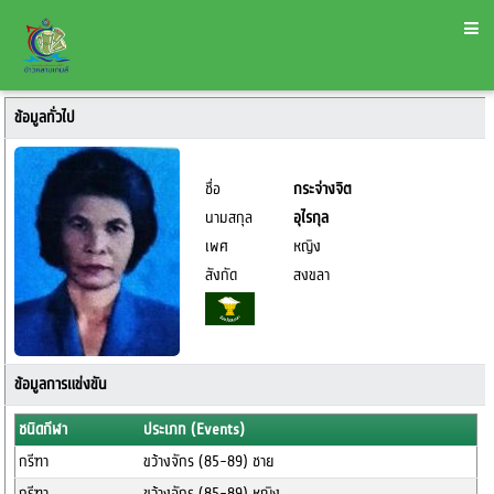
ข้อมูลทั่วไป
ชื่อ
กระจ่างจิต
นามสกุล
อุไรกุล
เพศ
หญิง
สังกัด
สงขลา
ข้อมูลการแข่งขัน
ชนิดกีฬา
ประเภท (Events)
กรีฑา
ขว้างจักร (85-89) ชาย
กรีฑา
ขว้างจักร (85-89) หญิง