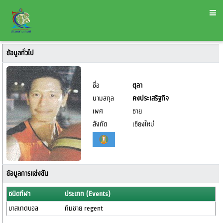
ข้อมูลทั่วไป
ชื่อ
ตุลา
นามสกุล
คงประเสริฐกิจ
เพศ
ชาย
สังกัด
เชียงใหม่
ข้อมูลการแข่งขัน
ชนิดกีฬา
ประเภท (Events)
บาสเกตบอล
ทีมชาย regent