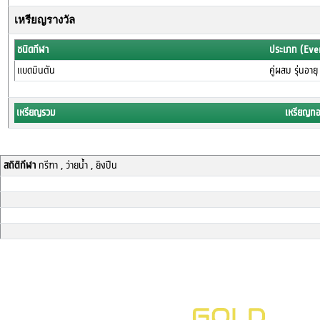
เหรียญรางวัล
ชนิดกีฬา
ประเภท (Eve
แบดมินตัน
คู่ผสม รุ่นอาย
เหรียญรวม
เหรียญท
สถิติกีฬา
กรีฑา , ว่ายน้ำ , ยิงปืน