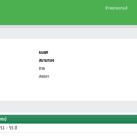
ข้าวหลามเกมส์
ธนยศ
สนามทอง
ชาย
สงขลา
nts)
ุ 51 - 55 ปี