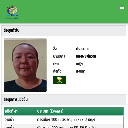
ข้อมูลทั่วไป
ชื่อ
ปรารถนา
นามสกุล
แสงพงศ์ชวาล
เพศ
หญิง
สังกัด
สงขลา
ข้อมูลการแข่งขัน
ชนิดกีฬา
ประเภท (Events)
ว่ายน้ำ
กรรเชียง 100 เมตร อายุ 55-59 ปี หญิง
ว่ายน้ำ
เดี่ยวผสม 200 เมตร อายุ 55-59 ปี หญิง