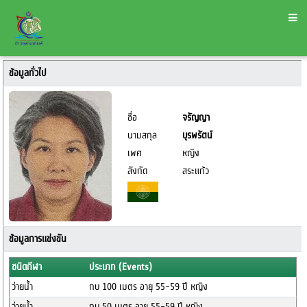
ข้อมูลทั่วไป
ชื่อ
จรัญญา
นามสกุล
บุรพรัตน์
เพศ
หญิง
สังกัด
สระแก้ว
ข้อมูลการแข่งขัน
ชนิดกีฬา
ประเภท (Events)
ว่ายน้ำ
กบ 100 เมตร อายุ 55-59 ปี หญิง
ว่ายน้ำ
กบ 50 เมตร อายุ 55-59 ปี หญิง