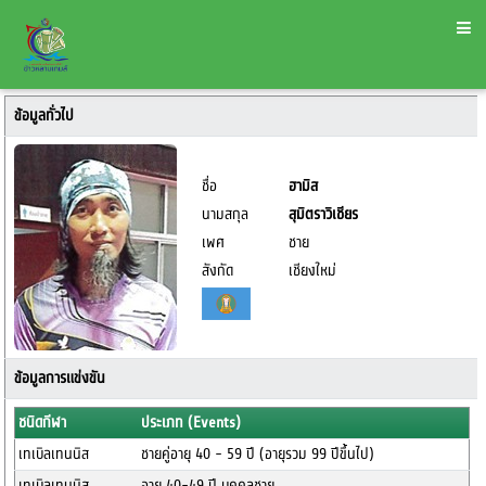
ข้อมูลทั่วไป
ชื่อ
ฮามิส
นามสกุล
สุมิตราวิเชียร
เพศ
ชาย
สังกัด
เชียงใหม่
ข้อมูลการแข่งขัน
ชนิดกีฬา
ประเภท (Events)
เทเบิลเทนนิส
ชายคู่อายุ 40 - 59 ปี (อายุรวม 99 ปีขึ้นไป)
เทเบิลเทนนิส
อายุ 40-49 ปี บุคคลชาย