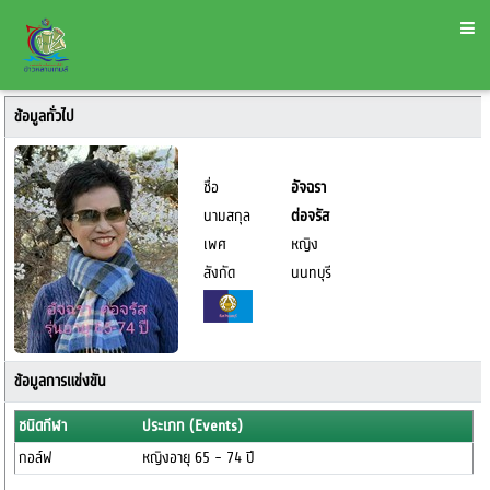
ข้อมูลทั่วไป
ชื่อ
อัจฉรา
นามสกุล
ต่อจรัส
เพศ
หญิง
สังกัด
นนทบุรี
ข้อมูลการแข่งขัน
ชนิดกีฬา
ประเภท (Events)
กอล์ฟ
หญิงอายุ 65 - 74 ปี