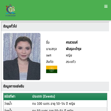
ข้อมูลทั่วไป
ชื่อ
ศรสวรรค์
นามสกุล
พันธุมะบำรุง
เพศ
หญิง
สังกัด
สระแก้ว
ข้อมูลการแข่งขัน
ชนิดกีฬา
ประเภท (Events)
ว่ายน้ำ
กบ 100 เมตร อายุ 50-54 ปี หญิง
ว่ายน้ำ
กบ 50 เมตร อายุ 50-54 ปี หญิง