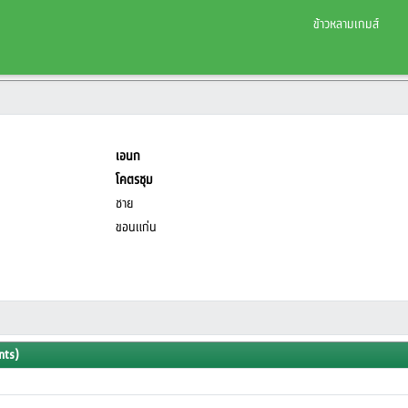
ข้าวหลามเกมส์
เอนก
โคตรชุม
ชาย
ขอนแก่น
nts)