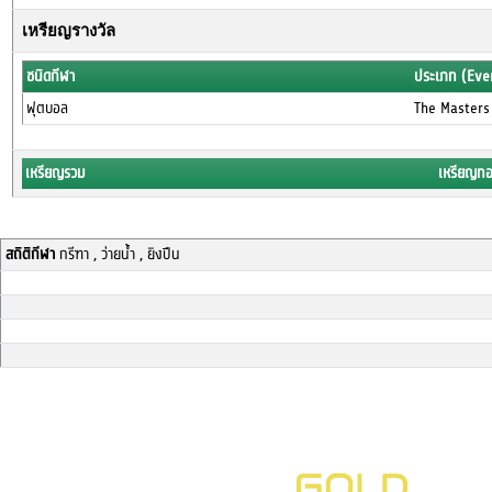
เหรียญรางวัล
ชนิดกีฬา
ประเภท (Eve
ฟุตบอล
The Masters
เหรียญรวม
เหรียญท
สถิติกีฬา
กรีฑา , ว่ายน้ำ , ยิงปืน