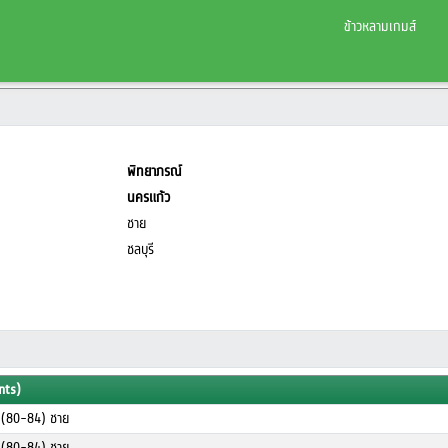
ข้าวหลามเกมส์
พิทยาภรณ์
นครแก้ว
ชาย
ชลบุรี
nts)
ร (80-84) ชาย
ร (80-84) ชาย