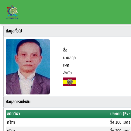
ข้อมูลทั่วไป
ชื่อ
นามสกุล
เพศ
สังกัด
ข้อมูลการแข่งขัน
ชนิดกีฬา
ประเภท (Eve
กรีฑา
วิ่ง 100 เมต
กรีฑา
วิ่ง 200 เมต