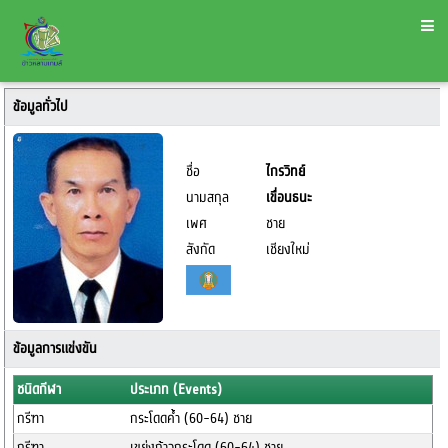
ข้อมูลทั่วไป
ชื่อ
ไกรวิทย์
นามสกุล
เขื่อนธนะ
เพศ
ชาย
สังกัด
เชียงใหม่
ข้อมูลการแข่งขัน
ชนิดกีฬา
ประเภท (Events)
กรีฑา
กระโดดค้ำ (60-64) ชาย
กรีฑา
เขย่งก้าวกระโดด (60-64) ชาย