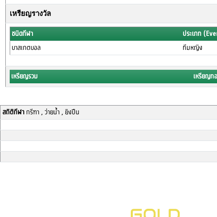
เหรียญรางวัล
ชนิดกีฬา
ประเภท (Eve
บาสเกตบอล
ทีมหญิง
เหรียญรวม
เหรียญท
สถิติกีฬา
กรีฑา , ว่ายน้ำ , ยิงปืน