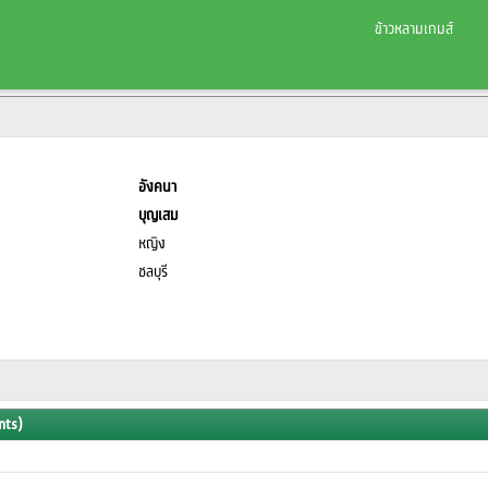
ข้าวหลามเกมส์
อังคนา
บุญเสม
หญิง
ชลบุรี
nts)