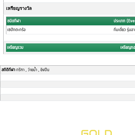
เหรียญรางวัล
ชนิดกีฬา
ประเภท (Eve
เซปักตะกร้อ
ทีมเดี่ยว รุ่นอ
เหรียญรวม
เหรียญท
สถิติกีฬา
กรีฑา , ว่ายน้ำ , ยิงปืน