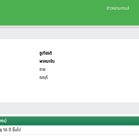
ข้าวหลามเกมส์
ชูเกียรติ
พรหมเงิน
ชาย
ชลบุรี
nts)
ายุ 56 ปี ขึ้นไป