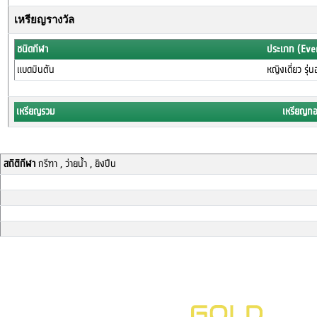
เหรียญรางวัล
ชนิดกีฬา
ประเภท (Eve
แบดมินตัน
หญิงเดี่ยว รุ่
เหรียญรวม
เหรียญท
สถิติกีฬา
กรีฑา , ว่ายน้ำ , ยิงปืน