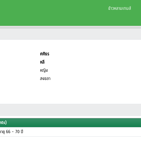
ข้าวหลามเกมส์
ศศิธร
หลี
หญิง
สงขลา
nts)
นอายุ 66 - 70 ปี