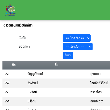
ตรวจสอบรายชื่อนักกีฬา
สังกัด
ชนิดกีฬา
No.
ชื่อ
551
ธัญญลักษณ์
มุ่งเกษม
552
ธีรพัฒน์
โชคชัยศิริวัฒน์
553
นพรัตน์
กรองไตร
554
นรีรัตน์
อภิภัชเดชา