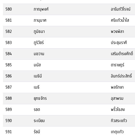
580
ภาณุพงศ์
อารัมภ์วิโรจน์
581
ภานุมาศ
ศรีเเก้วน้ำใส
582
ภูมิธนา
พวงพิลา
583
ภูริวัชร์
ประชุมราศี
584
มฆวาน
เสริมดำรงศักดิ์
585
มนัส
ดาราษฎร์
586
เมธินี
อินทร์ประสิทธิ์
587
เมธี
พลรักษา
588
ยุทธจักร
อุสาพรม
589
รชต
พริ้วไธสง
590
ระเบียบ
ทิวสระแก้ว
591
รัชนี
เกตุเเก้ว