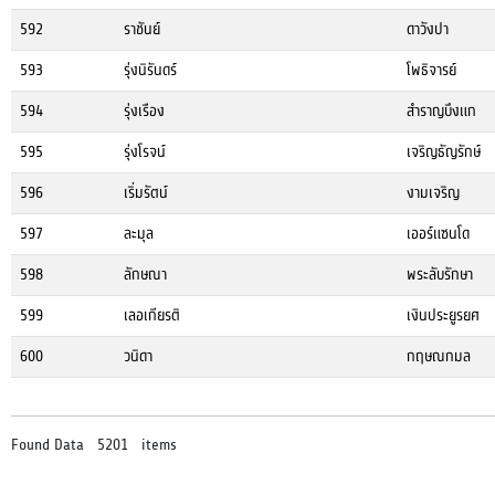
592
ราชันย์
ดาวังปา
593
รุ่งนิรันดร์
โพธิจารย์
594
รุ่งเรือง
สำราญบึงแก
595
รุ่งโรจน์
เจริญธัญรักษ์
596
เริ่มรัตน์
งามเจริญ
597
ละมุล
เออร์แซนโด
598
ลักษณา
พระลับรักษา
599
เลอเกียรติ
เงินประยูรยศ
600
วนิดา
กฤษณกมล
Found Data 5201 items