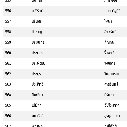
555
นันทิยา
ภัทรพงษ์
556
นารีรัตน์
ประเสริฐศิริ
557
นิรันดร์
ไพพา
558
บัวหาญ
สิงหรัตน์
559
ปรมินทร์
คัญทัพ
560
ประคอง
ริ้วพงษ์กุล
561
ประพัฒน์
วงษ์ซ้าย
562
ประยูร
วิทยาภรณ์
563
ประสิทธิ์
สายอินทร์
564
ปิยะธิดา
ดีรักษา
565
เปมิกา
ชัยวีระสกุล
566
ผกาวัลย์
สุรกุลประภา
567
พชรพล
ภาษีภักดี