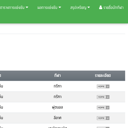
ตารางการแข่งขัน
ผลการแข่งขัน
สรุปเหรียญ
รายชื่อนักกีฬา
ด
กีฬา
รายละเอียด
่น
กรีฑา
่น
กรีฑา
่น
ฟุตบอล
่น
ลีลาศ