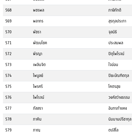
568
พชรพล
ภาษีภักดี
569
พลากร
สุรกุลประภา
570
พัชรา
จุลนิธิ
571
พัฒนโชค
ประสมพล
572
พีรญา
ปิตุไพโรจน์
573
เพลินจิต
ใจอ่อน
574
ไพบูลย์
ปิยะบัณฑิตกุล
575
ไพรศรี
โคตรฮุย
576
ไพโรจน์
วงศ์สว่างธรรม
577
ภัสสรา
อินทรกำแหง
578
ภาคิน
นิมมานปรีชากุล
579
ภาณุ
ตปสีโล