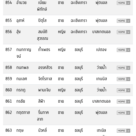
854
อำนวย
เนียม
ชาย
ฉะเชิงเทรา
ฟุตบอล
พิทักษ์
855
อุสาห์
ปิตุโส
ชาย
ฉะเชิงเทรา
ฟุตบอล
856
ฮุ้ง
สมบัติ
หญิง
ฉะเชิงเทรา
บาสเกตบอล
สุวรรณ
857
กนกกาญ
ถ้ำเพชร
หญิง
ชลบุรี
เปตอง
จน์
858
กนกพล
อรรคสีวร
ชาย
ชลบุรี
ว่ายน้ำ
859
กมเลศ
จิตโรภาส
ชาย
ชลบุรี
เทนนิส
860
กรกฎ
พานเจิม
หญิง
ชลบุรี
ว่ายน้ำ
861
กรชัย
สีฟ้า
ชาย
ชลบุรี
บาสเกตบอล
862
กฤตภาส
รื่นภาค
ชาย
ชลบุรี
ฟุตบอล
ลาภ
863
กฤษ
บัวคลี่
ชาย
ชลบุรี
เทเบิล