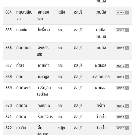
เทนนิส
864
กฤษณลัญ
สกลยศ
หญิง
ชลบุรี
เทนนิส
จน์
วงษ์
865
กอบชัย
โพธิ์งาม
ชาย
ชลบุรี
เทเบิล
เทนนิส
866
กันตินันท์
สิงห์ศิริ
ชาย
ชลบุรี
เทนนิส
เดช
867
กำธร
เต่าแก้ว
ชาย
ชลบุรี
ฟุตบอล
868
กิตติ
เผ่าวิบูล
ชาย
ชลบุรี
บาสเกตบอล
869
กิตติพงษ์
เจริญสิน
ชาย
ชลบุรี
ฟุตบอล
รุ่งเรือง
870
กิติคุณ
วงศ์ชนะ
ชาย
ชลบุรี
กรีฑา
871
กิติภพ
รัตนวิจิตร
ชาย
ชลบุรี
ว่ายน้ำ
872
เกวลิน
ลิ้ม
หญิง
ชลบุรี
ว่ายน้ำ
ประสาท