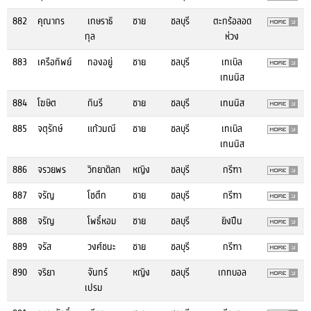
882
คุณากร
เกษราธิ
ชาย
ชลบุรี
ตะกร้อลอด
กุล
ห่วง
883
เครือทิพย์
ทองอยู่
ชาย
ชลบุรี
เทเบิล
เทนนิส
884
โฆษิต
กินรี
ชาย
ชลบุรี
เทนนิส
885
จตุรักษ์
แก้วมณี
ชาย
ชลบุรี
เทเบิล
เทนนิส
886
จรวยพร
วิทยาดิลก
หญิง
ชลบุรี
กรีฑา
887
จรัญ
โชตึก
ชาย
ชลบุรี
กรีฑา
888
จรัญ
โพธิ์หอม
ชาย
ชลบุรี
ยิงปืน
889
จรัส
วงศ์ชนะ
ชาย
ชลบุรี
กรีฑา
890
จริยา
จันทร์
หญิง
ชลบุรี
เกทบอล
เปรม