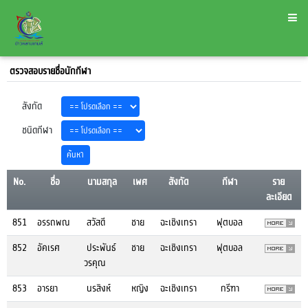
ตรวจสอบรายชื่อนักกีฬา
สังกัด
ชนิดกีฬา
No.
ชื่อ
นามสกุล
เพศ
สังกัด
กีฬา
ราย
ละเอียด
851
อรรถพณ
สวัสดี
ชาย
ฉะเชิงเทรา
ฟุตบอล
852
อัคเรศ
ประพันธ์
ชาย
ฉะเชิงเทรา
ฟุตบอล
วรคุณ
853
อารยา
นรสิงห์
หญิง
ฉะเชิงเทรา
กรีฑา