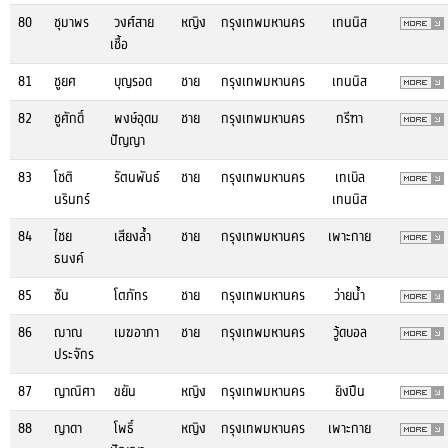
80
ชุมาพร
วงศ์สาย
หญิง
กรุงเทพมหานคร
เทนนิส
เชื้อ
81
ชูยศ
บุญรอด
ชาย
กรุงเทพมหานคร
เทนนิส
82
ชูศักดิ์
พงษ์อุดม
ชาย
กรุงเทพมหานคร
กรีฑา
ปัญญา
83
โชติ
รัตนพันธ์
ชาย
กรุงเทพมหานคร
เทเบิล
นรินทร์
เทนนิส
84
ไชย
เสียงล้ำ
ชาย
กรุงเทพมหานคร
เพาะกาย
ธนงค์
85
ซัน
โตภัทร
ชาย
กรุงเทพมหานคร
ว่ายน้ำ
86
ฌาณ
เมฆอาภา
ชาย
กรุงเทพมหานคร
วู้ดบอล
ประจักร
87
ญาณิศา
ขยัน
หญิง
กรุงเทพมหานคร
ยิงปืน
88
ญาดา
โพธิ์
หญิง
กรุงเทพมหานคร
เพาะกาย