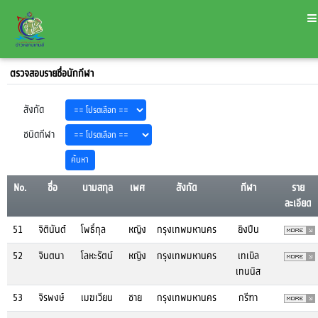
ตรวจสอบรายชื่อนักกีฬา
สังกัด
ชนิดกีฬา
No.
ชื่อ
นามสกุล
เพศ
สังกัด
กีฬา
ราย
ละเอียด
51
จิตินันต์
โพธิ์กุล
หญิง
กรุงเทพมหานคร
ยิงปืน
52
จินตนา
โลหะรัตน์
หญิง
กรุงเทพมหานคร
เทเบิล
เทนนิส
53
จิรพงษ์
เมฆเวียน
ชาย
กรุงเทพมหานคร
กรีฑา