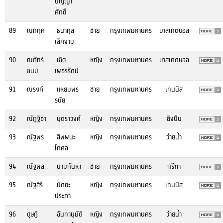
ปัญญา
ศักดิ์
89
ณกฤศ
ธนากุล
ชาย
กรุงเทพมหานคร
บาสเกตบอล
เลิศงาม
90
ณภัทร์
เชิด
หญิง
กรุงเทพมหานคร
บาสเกตบอล
ชนม์
เพชรรัตน์
91
ณรงค์
แหยมพร
ชาย
กรุงเทพมหานคร
เทนนิส
รนัย
92
ณัฏฐิชา
นุตราวงศ์
หญิง
กรุงเทพมหานคร
ยิงปืน
93
ณัฐพร
สิพพนะ
หญิง
กรุงเทพมหานคร
ว่ายน้ำ
โกศล
94
ณัฐพล
นามกันหา
ชาย
กรุงเทพมหานคร
กรีฑา
95
ณัฐสิรี
นิตยะ
หญิง
กรุงเทพมหานคร
เทนนิส
ประภา
96
ดุษฎี
ฉันทานุมัติ
หญิง
กรุงเทพมหานคร
ว่ายน้ำ