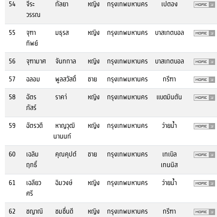
54
จีระ
กัลยา
หญิง
กรุงเทพมหานคร
เปตอง
วรรณ
55
จุฑา
มธุรส
หญิง
กรุงเทพมหานคร
บาสเกตบอล
ทิพย์
56
จุฑามาศ
จันทกาล
หญิง
กรุงเทพมหานคร
บาสเกตบอล
57
ฉลอม
พูลสวัสดิ์
ชาย
กรุงเทพมหานคร
กรีฑา
58
ฉัตร
ราคา่
หญิง
กรุงเทพมหานคร
แบดมินตัน
ภัสร์
59
ฉัตรวดี
หาญวุฒิ
หญิง
กรุงเทพมหานคร
ว่ายน้ำ
นานนท์
60
เฉลิม
คุณคุปต์
ชาย
กรุงเทพมหานคร
เทเบิล
ฤทธิ์
เทนนิส
61
เฉลียว
ฉิมวงษ์
หญิง
กรุงเทพมหานคร
ว่ายน้ำ
ศรี
62
ชญาณิ
ชมชื่นดี
หญิง
กรุงเทพมหานคร
กรีฑา