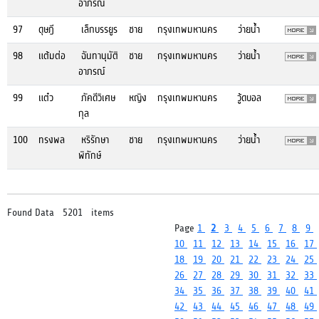
อาภรณ์
97
ดุษฎี
เล็กบรรยูร
ชาย
กรุงเทพมหานคร
ว่ายน้ำ
98
แต้มต่อ
ฉันทานุมัติ
ชาย
กรุงเทพมหานคร
ว่ายน้ำ
อาภรณ์
99
แต๋ว
ภัคดีวิเศษ
หญิง
กรุงเทพมหานคร
วู้ดบอล
กุล
100
ทรงพล
หริรักษา
ชาย
กรุงเทพมหานคร
ว่ายน้ำ
พิทักษ์
Found Data 5201 items
Page
1
2
3
4
5
6
7
8
9
10
11
12
13
14
15
16
17
18
19
20
21
22
23
24
25
26
27
28
29
30
31
32
33
34
35
36
37
38
39
40
41
42
43
44
45
46
47
48
49