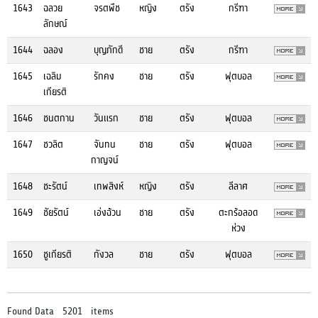
1643
ฉลวย
จรตพืช
หญิง
ตรัง
กรีฑา
ลักษณ์
1644
ฉลอง
บุญภักดี
ชาย
ตรัง
กรีฑา
1645
เฉลิม
รักคง
ชาย
ตรัง
ฟุตบอล
เกียรติ
1646
ชนตกาน
วันแรก
ชาย
ตรัง
ฟุตบอล
1647
ชวลิต
จันทน
ชาย
ตรัง
ฟุตบอล
กาญจน์
1648
ชะรัตน์
เทพสิงห์
หญิง
ตรัง
ลีลาศ
1649
ชัยรัตน์
เอ่งฉ้วน
ชาย
ตรัง
ตะกร้อลอด
ห่วง
1650
ชูเกียรติ
กังวล
ชาย
ตรัง
ฟุตบอล
Found Data 5201 items