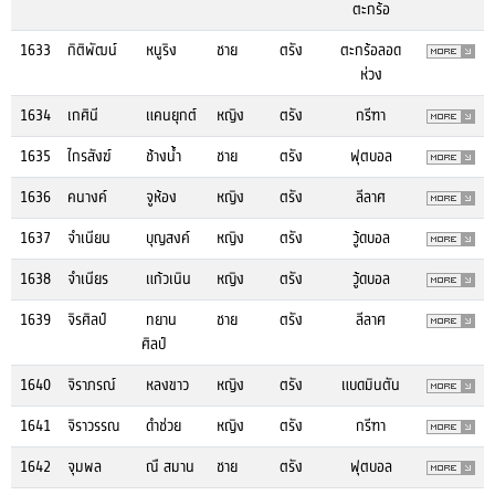
ตะกร้อ
1633
กิติพัฒน์
หนูริง
ชาย
ตรัง
ตะกร้อลอด
ห่วง
1634
เกศินี
แคนยุกต์
หญิง
ตรัง
กรีฑา
1635
ไกรสังฆ์
ช้างน้ำ
ชาย
ตรัง
ฟุตบอล
1636
คนางค์
จูห้อง
หญิง
ตรัง
ลีลาศ
1637
จำเนียน
บุญสงค์
หญิง
ตรัง
วู้ดบอล
1638
จำเนียร
แก้วเนิน
หญิง
ตรัง
วู้ดบอล
1639
จิรศิลป์
ทยาน
ชาย
ตรัง
ลีลาศ
ศิลป์
1640
จิราภรณ์
หลงขาว
หญิง
ตรัง
แบดมินตัน
1641
จิราวรรณ
ดำช่วย
หญิง
ตรัง
กรีฑา
1642
จุมพล
ณื สมาน
ชาย
ตรัง
ฟุตบอล