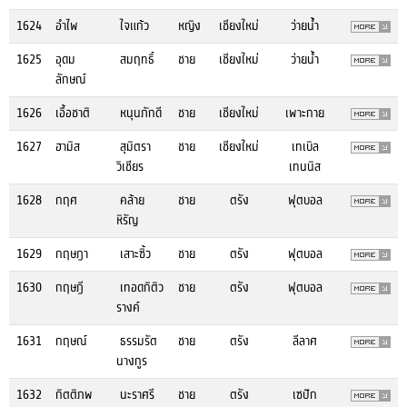
1624
อำไพ
ใจแก้ว
หญิง
เชียงใหม่
ว่ายน้ำ
1625
อุดม
สมฤทธิ์
ชาย
เชียงใหม่
ว่ายน้ำ
ลักษณ์
1626
เอื้อชาติ
หนุนภักดี
ชาย
เชียงใหม่
เพาะกาย
1627
ฮามิส
สุมิตรา
ชาย
เชียงใหม่
เทเบิล
วิเชียร
เทนนิส
1628
กฤศ
คล้าย
ชาย
ตรัง
ฟุตบอล
หิรัญ
1629
กฤษฎา
เสาะซิ้ว
ชาย
ตรัง
ฟุตบอล
1630
กฤษฎี
เทอดกิติว
ชาย
ตรัง
ฟุตบอล
รางค์
1631
กฤษณ์
ธรรมรัต
ชาย
ตรัง
ลีลาศ
นางกูร
1632
กิตติภพ
นะราศรี
ชาย
ตรัง
เซปัก