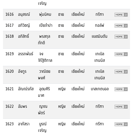
เจริญ
1616
อนุสรณ์
พุ่มนิคม
ชาย
เชียงใหม่
กรีฑา
1617
อภิวิชญ์
เปียจำปา
ชาย
เชียงใหม่
กอล์ฟ
1618
อภิสิทธิ์
พรสกุล
ชาย
เชียงใหม่
แบดมินตัน
ภักดี
1619
อรรถพันธ์
จง
ชาย
เชียงใหม่
เทเบิล
จิรัฐิติกาล
เทนนิส
1620
อังกูร
วาณิชย
ชาย
เชียงใหม่
เทเบิล
พงศ์
เทนนิส
1621
อัณณ์รภัส
อุดมศิริ
หญิง
เชียงใหม่
บาสเกตบอล
มาศ
1622
อัมพร
ญาณ
หญิง
เชียงใหม่
กรีฑา
พัตร์
1623
อาภัสรา
บูรณ์
หญิง
เชียงใหม่
กรีฑา
เจริญ