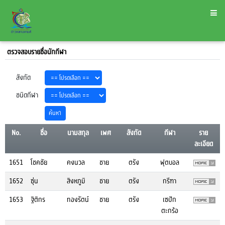
ตรวจสอบรายชื่อนักกีฬา
สังกัด
ชนิดกีฬา
No.
ชื่อ
นามสกุล
เพศ
สังกัด
กีฬา
ราย
ละเอียด
1651
โชคชัย
คงนวล
ชาย
ตรัง
ฟุตบอล
1652
ซุ่น
สิงหภูมิ
ชาย
ตรัง
กรีฑา
1653
ฐิติกร
ทองรัตน์
ชาย
ตรัง
เซปัก
ตะกร้อ