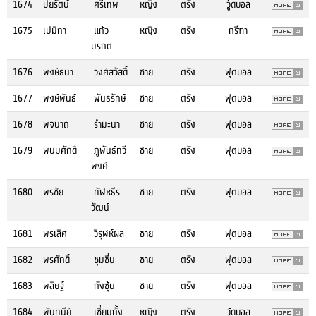
1674
ปิยรัตน์
ศรีเทพ
หญิง
ตรัง
วู้ดบอล
1675
เปมิกา
แก้ว
หญิง
ตรัง
กรีฑา
มรกต
1676
พงษ์ธนา
วงศ์สวัสดิ์
ชาย
ตรัง
ฟุตบอล
1677
พงษ์พันธ์
พันธรักษ์
ชาย
ตรัง
ฟุตบอล
1678
พจนาถ
รำมะนา
ชาย
ตรัง
ฟุตบอล
1679
พนมศักดิ์
ภูพันธ์ทวี
ชาย
ตรัง
ฟุตบอล
พงศ์
1680
พรชัย
ทัฬหธีร
ชาย
ตรัง
ฟุตบอล
วัฒน์
1681
พรเลิศ
วิรุฬห์ผล
ชาย
ตรัง
ฟุตบอล
1682
พรศักดิ์
ชุมชื่น
ชาย
ตรัง
ฟุตบอล
1683
พสิษฐ์
กังซุ้น
ชาย
ตรัง
ฟุตบอล
1684
พันทนีย์
เซี่ยมกั้ง
หญิง
ตรัง
วู้ดบอล