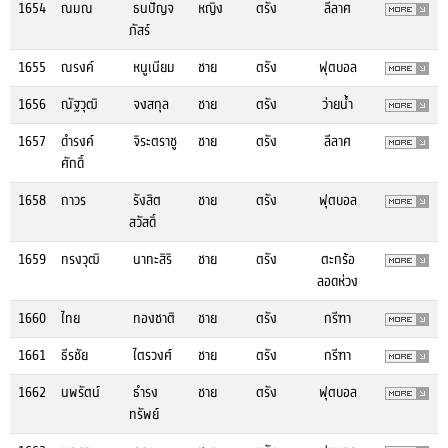
1654
ณมณ
ธนปัญจ
หญิง
ตรัง
ลีลาศ
ภัสร์
1655
ณรงค์
หนูเนียม
ชาย
ตรัง
ฟุตบอล
1656
ณัฐวุฒิ
จงสกุล
ชาย
ตรัง
ว่ายน้ำ
1657
ดำรงค์
จิระตราชู
ชาย
ตรัง
ลีลาศ
ศักดิ์
1658
ถาวร
รังสิต
ชาย
ตรัง
ฟุตบอล
สวัสดิ์
1659
ทรงวุฒิ
นาทะสิริ
ชาย
ตรัง
ตะกร้อ
ลอดห่วง
1660
ไทย
ทองชาติ
ชาย
ตรัง
กรีฑา
1661
ธีรชัย
ไตรวงศ์
ชาย
ตรัง
กรีฑา
1662
นพรัตน์
ธำรง
ชาย
ตรัง
ฟุตบอล
ทรัพย์