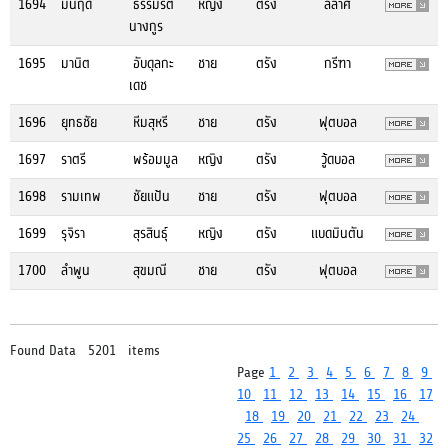
1694
มนฤดี
ธรรมรัต
หญิง
ตรัง
ลีลาศ
นางกูร
1695
มานิต
อับดุลกะ
ชาย
ตรัง
กรีฑา
เดช
1696
ยุทธชัย
หีมสุหรี
ชาย
ตรัง
ฟุตบอล
1697
ราตรี
พร้อมมูล
หญิง
ตรัง
วู้ดบอล
1698
รามเทพ
ชัยแป้น
ชาย
ตรัง
ฟุตบอล
1699
รุจิรา
สุรสินธุ์
หญิง
ตรัง
แบดมินตัน
1700
ลำพูน
สุขมณี
ชาย
ตรัง
ฟุตบอล
Found Data 5201 items
Page
1
2
3
4
5
6
7
8
9
10
11
12
13
14
15
16
17
18
19
20
21
22
23
24
25
26
27
28
29
30
31
32