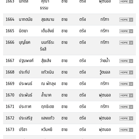
1663
นภดล
คุณา
ชาย
ตรัง
ฟุตบอล
ธรรม
1664
นาทดนัย
สุขสนาน
ชาย
ตรัง
กรีฑา
1665
นิตยา
เต็มสังข์
ชาย
ตรัง
กรีฑา
1666
บุญโยค
นนท์ธีระ
ชาย
ตรัง
กรีฑา
รังสี
1667
ปฐมพงศ์
สุ้ยเส้ง
ชาย
ตรัง
ว่ายน้ำ
1668
ประทีป
แก้วเนิน
ชาย
ตรัง
วู้ดบอล
1669
ประพนธ์
ณ พัทลุง
ชาย
ตรัง
กรีฑา
1670
ประพันธ์
ล้ำนาค
ชาย
ตรัง
ฟุตบอล
1671
ประภาศ
ฤทธิเดช
ชาย
ตรัง
กรีฑา
1672
ประเสริฐ
แสงแก้ว
ชาย
ตรัง
ฟุตบอล
1673
ปรีชา
หวันหยี
ชาย
ตรัง
ฟุตบอล