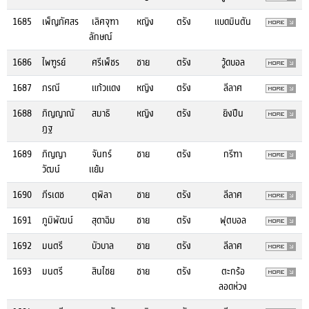
1685
เพ็ญภัศสร
เลิศจุฑา
หญิง
ตรัง
แบดมินตัน
ลักษณ์
1686
ไพฑูรย์
ศรีเพ็ชร
ชาย
ตรัง
วู้ดบอล
1687
ภรณี
แก้วแดง
หญิง
ตรัง
ลีลาศ
1688
ภิญญาณั
สมาธิ
หญิง
ตรัง
ยิงปืน
ฏฐ
1689
ภิญญา
จันทร์
ชาย
ตรัง
กรีฑา
วัฒน์
แย้ม
1690
ภีรเดช
ตุพิลา
ชาย
ตรัง
ลีลาศ
1691
ภูมิพัฒน์
สุดาฉิม
ชาย
ตรัง
ฟุตบอล
1692
มนตรี
บัวบาล
ชาย
ตรัง
ลีลาศ
1693
มนตรี
สินไชย
ชาย
ตรัง
ตะกร้อ
ลอดห่วง