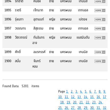
1894
รักชาติ
คนยัง
ชาย
นครพนม
เทนนิส
1895
ราตรี
เจ็กมาก
ชาย
นครพนม
เกทบอล
1896
รุ่งนภา
อุดานนท์
หญิง
นครพนม
เปตอง
1897
วรรณกร
สีสุธรรม
ชาย
นครพนม
เกทบอล
1898
วัชราภรณ์
ทันอินทร
หญิง
นครพนม
แบดมินตัน
อาจ
1899
ศักดิ์
อมรทรรศ์
ชาย
นครพนม
เทนนิส
1900
สนั่น
จันทร์
ชาย
นครพนม
เทนนิส
หอม
Found Data 5201 items
Page
1
2
3
4
5
6
7
8
9
10
11
12
13
14
15
16
17
18
19
20
21
22
23
24
25
26
27
28
29
30
31
32