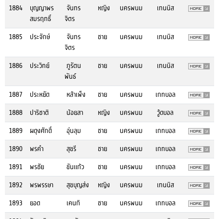
1884
บุญญาพร
จันทร
หญิง
นครพนม
เทนนิส
สมรฤทธิ์
จิตร
1885
ประจักษ์
จันทร
ชาย
นครพนม
เทนนิส
จิตร
1886
ประวิทย์
ภูรัตน
ชาย
นครพนม
เทนนิส
พันธ์
1887
ประหยัด
หล้าเพ็ง
ชาย
นครพนม
เกทบอล
1888
ปาริชาติ
น้อยสา
หญิง
นครพนม
วู้ดบอล
1889
ผดุงศักดิ์
อุ่นลุม
ชาย
นครพนม
เกทบอล
1890
พรคำ
สุขรี
ชาย
นครพนม
เกทบอล
1891
พรชัย
ขันแก้ว
ชาย
นครพนม
เกทบอล
1892
พรพรรษา
สุขบุญส่ง
หญิง
นครพนม
เทนนิส
1893
ยอด
เคนกิ
ชาย
นครพนม
เกทบอล