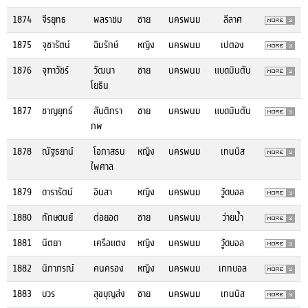
1874
จีรยุทธ
พลราชม
ชาย
นครพนม
ลีลาศ
1875
จุชารัตน์
ฉิมรักษ์
หญิง
นครพนม
เปตอง
1876
จุฑาวัชร์
วัฒนา
ชาย
นครพนม
แบดมินตัน
โยธิน
1877
ชาญยุทธ์
สันติภรา
ชาย
นครพนม
แบดมินตัน
ภพ
1878
ณัฐธยาน์
โอภาสธน
หญิง
นครพนม
เทนนิส
ไพศาล
1879
ดารารัตน์
อินสา
หญิง
นครพนม
วู้ดบอล
1880
ทักษดนย์
ต่อยอด
ชาย
นครพนม
ว่ายน้ำ
1881
นิตยา
เครือแตง
หญิง
นครพนม
วู้ดบอล
1882
นิภาภรณ์
คนครอง
หญิง
นครพนม
เกทบอล
1883
บวร
สุขบุญส่ง
ชาย
นครพนม
เทนนิส