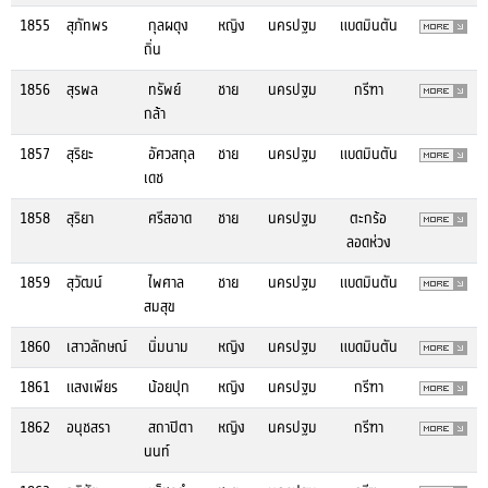
1855
สุภัทพร
กุลผดุง
หญิง
นครปฐม
แบดมินตัน
ถิ่น
1856
สุรพล
ทรัพย์
ชาย
นครปฐม
กรีฑา
กล้า
1857
สุริยะ
อัศวสกุล
ชาย
นครปฐม
แบดมินตัน
เดช
1858
สุริยา
ศรีสอาด
ชาย
นครปฐม
ตะกร้อ
ลอดห่วง
1859
สุวัฒน์
ไพศาล
ชาย
นครปฐม
แบดมินตัน
สมสุข
1860
เสาวลักษณ์
นิ่มนาม
หญิง
นครปฐม
แบดมินตัน
1861
แสงเพียร
น้อยปุก
หญิง
นครปฐม
กรีฑา
1862
อนุชสรา
สถาปิตา
หญิง
นครปฐม
กรีฑา
นนท์