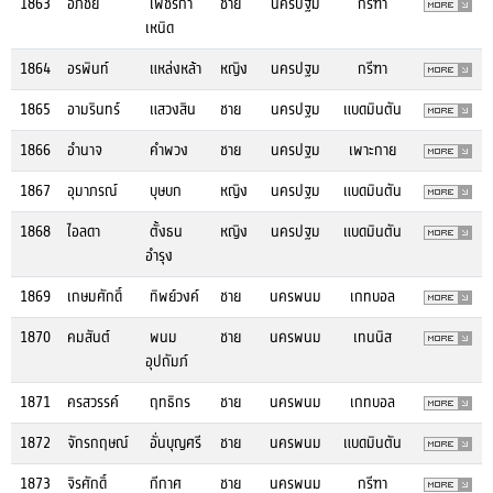
1863
อภิชัย
เพ็ชรกำ
ชาย
นครปฐม
กรีฑา
เหนิด
1864
อรพินท์
แหล่งหล้า
หญิง
นครปฐม
กรีฑา
1865
อามรินทร์
แสวงสิน
ชาย
นครปฐม
แบดมินตัน
1866
อำนาจ
คำพวง
ชาย
นครปฐม
เพาะกาย
1867
อุมาภรณ์
บุษบก
หญิง
นครปฐม
แบดมินตัน
1868
ไอลดา
ตั้งธน
หญิง
นครปฐม
แบดมินตัน
อำรุง
1869
เกษมศักดิ์
ทิพย์วงค์
ชาย
นครพนม
เกทบอล
1870
คมสันต์
พนม
ชาย
นครพนม
เทนนิส
อุปถัมภ์
1871
ครสวรรค์
ฤทธิกร
ชาย
นครพนม
เกทบอล
1872
จักรกฤษณ์
อั่นบุญศรี
ชาย
นครพนม
แบดมินตัน
1873
จิรศักดิ์
กีกาศ
ชาย
นครพนม
กรีฑา