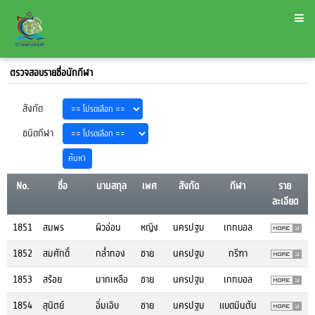
ตรวจสอบรายชื่อนักกีฬา
สังกัด
ชนิดกีฬา
No.
ชื่อ
นามสกุล
เพศ
สังกัด
กีฬา
ราย
ละเอียด
1851
สมพร
ผิวอ่อน
หญิง
นครปฐม
เกทบอล
1852
สมศักดิ์
กล่ำทอง
ชาย
นครปฐม
กรีฑา
1853
สร้อย
มากเหลือ
ชาย
นครปฐม
เกทบอล
1854
สุนิตย์
อิ่มเอิบ
ชาย
นครปฐม
แบดมินตัน