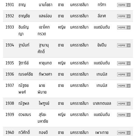
1931
ชาญ
นามโยธา
ชาย
นครราชสีมา
กรีฑา
1932
ชาญชัย
แสงอ่อน
ชาย
นครราชสีมา
ลีลาศ
1933
ชินธัญ
เขาโคก
หญิง
นครราชสีมา
แบดมินตัน
ญา
กรวด
1934
ฐานันท์
ฐานานุ
ชาย
นครราชสีมา
ยิงปืน
ศักดิ์
1935
ฐิตารีย์
หาขุนทด
หญิง
นครราชสีมา
แบดมินตัน
1936
ณรงค์ชัย
ทิพวงศา
ชาย
นครราชสีมา
เทนนิส
1937
ณัฐชย
ผาย
ชาย
นครราชสีมา
เทนนิส
พงศ์
พิมาย
1938
ณัฐพล
ไพฑูรย์
ชาย
นครราชสีมา
บาสเกตบอล
1939
ดวงสมร
สุริยะ
หญิง
นครราชสีมา
แบดมินตัน
มหาชัย
1940
ทวีศักดิ์
ทองดี
ชาย
นครราชสีมา
เพาะกาย