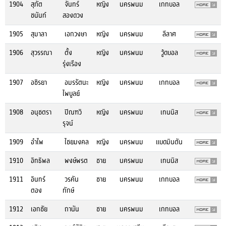
1904
สุภัต
จันทร์
หญิง
นครพนม
เกทบอล
ชนันท์
สองดวง
1905
สุมาลา
เอกวงษา
หญิง
นครพนม
ลีลาศ
1906
สุวรรณา
ตั้ง
หญิง
นครพนม
วู้ดบอล
รุ่งเรือง
1907
อชิรยา
อมรรัตนะ
หญิง
นครพนม
เกทบอล
ไพบูลย์
1908
อนุชตรา
ปิณฑวิ
หญิง
นครพนม
เทนนิส
รุจน์
1909
อำไพ
ไชยมงคล
หญิง
นครพนม
แบดมินตัน
1910
อิทธิพล
พงษ์พรต
ชาย
นครพนม
เทนนิส
1911
อินทร์
วรคัน
ชาย
นครพนม
เกทบอล
ตอง
ทักษ์
1912
เอกชัย
ถานัน
ชาย
นครพนม
เกทบอล