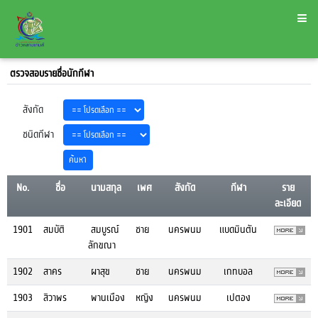
ตรวจสอบรายชื่อนักกีฬา
สังกัด
ชนิดกีฬา
No.
ชื่อ
นามสกุล
เพศ
สังกัด
กีฬา
ราย
ละเอียด
1901
สมบัติ
สมบูรณ์
ชาย
นครพนม
แบดมินตัน
ลักขณา
1902
สาคร
ผาสุข
ชาย
นครพนม
เกทบอล
1903
สิวาพร
พานเมือง
หญิง
นครพนม
เปตอง