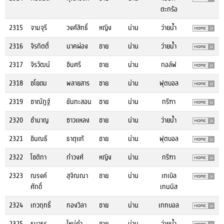
ตะกร้อ
2315
จามจุรี
วงศ์สิทธิ์
หญิง
น่าน
ว่ายน้ำ
2316
จิรกิตติ์
นาคผ่อง
ชาย
น่าน
ว่ายน้ำ
2317
จิรวัฒน์
ชินศรี
ชาย
น่าน
กอล์ฟ
2318
ชโยดม
พลายสาร
ชาย
น่าน
ฟุตบอล
2319
ชาณัฏฐ์
ขันทะสอน
ชาย
น่าน
กรีฑา
2320
ชำนาญ
ซาวแหลง
ชาย
น่าน
ว่ายน้ำ
2321
ชินณธี
ธาตุแท้
ชาย
น่าน
ฟุตบอล
2322
โชติกา
ก๋าวงศ์
หญิง
น่าน
กรีฑา
2323
ณรงค์
สุจิณณา
ชาย
น่าน
เทเบิล
ศักดิ์
เทนนิส
2324
เทวฤทธิ์
ทองวิลา
ชาย
น่าน
เกทบอล
2325
ธนาธร
ใหม่คำ
ชาย
น่าน
ว่ายน้ำ