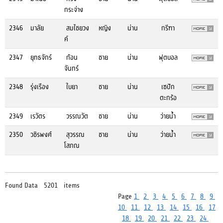
กระจ่าง
2346
มาลัย
สมไชยวง
หญิง
น่าน
กรีฑา
ค์
2347
ยุทธจักร์
ก้อน
ชาย
น่าน
ฟุตบอล
จันทร์
2348
รุ่งเรือง
ใบยา
ชาย
น่าน
เซปัก
ตะกร้อ
2349
เรวัตร
วรรณวัต
ชาย
น่าน
ว่ายน้ำ
2350
วชิรพงศ์
สุวรรณ
ชาย
น่าน
ว่ายน้ำ
โสภณ
Found Data 5201 items
Page
1
2
3
4
5
6
7
8
9
10
11
12
13
14
15
16
17
18
19
20
21
22
23
24