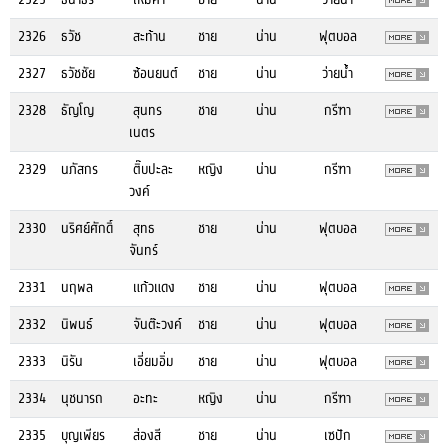
2326
ธวัช
สะท้าน
ชาย
น่าน
ฟุตบอล
2327
ธวัชชัย
ซ้อนยนต์
ชาย
น่าน
ว่ายน้ำ
2328
ธัญโญ
สุนทร
ชาย
น่าน
กรีฑา
เนตร
2329
นภัสกร
ติ๊บปะละ
หญิง
น่าน
กรีฑา
วงค์
2330
นริศย์ศักดิ์
สุทธ
ชาย
น่าน
ฟุตบอล
จันทร์
2331
นฤพล
แก้วแดง
ชาย
น่าน
ฟุตบอล
2332
นิพนธ์
จันต๊ะวงค์
ชาย
น่าน
ฟุตบอล
2333
นิรัน
เอี่ยมอิ่ม
ชาย
น่าน
ฟุตบอล
2334
นุชนารถ
อะทะ
หญิง
น่าน
กรีฑา
2335
บุญเพียร
ส่องสี
ชาย
น่าน
เซปัก