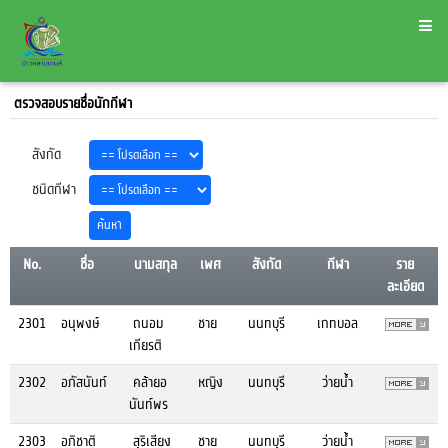
ตรวจสอบรายชื่อนักกีฬา
สังกัด
ชนิดกีฬา
No.
ชื่อ
นามสกุล
เพศ
สังกัด
กีฬา
ราย
ละเอียด
2301
อนุพงษ์
ถนอม
ชาย
นนทบุรี
เกทบอล
เกียรติ
2302
อภัสนันท์
คล้ายอ
หญิง
นนทบุรี
ว่ายน้ำ
นันท์พร
2303
อภิชาติ
สุริเสียง
ชาย
นนทบุรี
ว่ายน้ำ