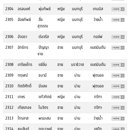
2304
อรอนงค์
พุ่มทิพย์
หญิง
นนทบุรี
เทนนิส
2305
อ้อยทิพย์
สื่อ
หญิง
นนทบุรี
ว่ายน้ำ
สุวรรณ
2306
อัจฉรา
ต่อจรัส
หญิง
นนทบุรี
กอล์ฟ
2307
อิทธิกร
ปัญญา
ชาย
นนทบุรี
แบดมินตัน
งาม
2308
เกรียงไกร
แซ่ลิ่ม
ชาย
นราธิวาส
แบดมินตัน
2309
กฤษณ์
ธนามี
ชาย
น่าน
ฟุตบอล
2310
กิตติศักดิ์
มีแสง
ชาย
น่าน
ฟุตบอล
2311
เกษร
แก้วทิตย์
หญิง
น่าน
กรีฑา
2312
เกียรทอง
โนจิตร
ชาย
น่าน
กรีฑา
2313
ไกรลาส
พรมเสน
ชาย
น่าน
ว่ายน้ำ
2314
คมสันต์
กุณาวงค์
ชาย
น่าน
เซปัก