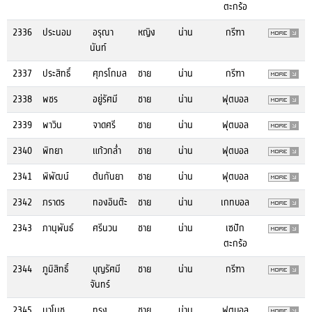
ตะกร้อ
2336
ประนอม
อรุณา
หญิง
น่าน
กรีฑา
นันท์
2337
ประสิทธิ์
ศุภรโกมล
ชาย
น่าน
กรีฑา
2338
พชร
อยู่รัศมี
ชาย
น่าน
ฟุตบอล
2339
พาวิน
จาดศรี
ชาย
น่าน
ฟุตบอล
2340
พิทยา
แก้วกล่ำ
ชาย
น่าน
ฟุตบอล
2341
พิพัฒน์
ต้นกันยา
ชาย
น่าน
ฟุตบอล
2342
ภราดร
ทองอินต๊ะ
ชาย
น่าน
เกทบอล
2343
ภานุพันธ์
ศรีนวน
ชาย
น่าน
เซปัก
ตะกร้อ
2344
ภูมิสิทธิ์
บุญรัศมี
ชาย
น่าน
กรีฑา
จันทร์
2345
มาโนช
ทรง
ชาย
น่าน
ฟุตบอล