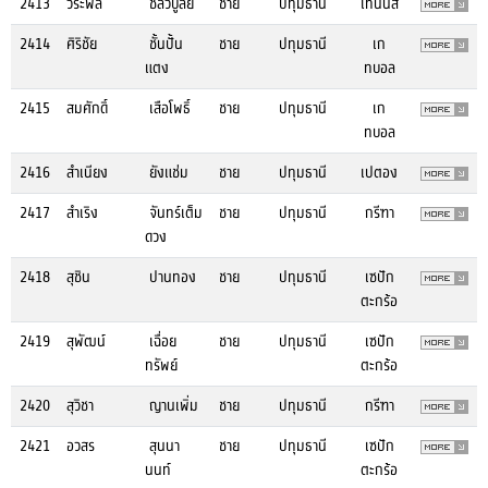
2413
วีระพล
ชลวิบูลย์
ชาย
ปทุมธานี
เทนนิส
2414
ศิริชัย
ชั้นปั้น
ชาย
ปทุมธานี
เก
แตง
ทบอล
2415
สมศักดิ์
เสือโพธิ์
ชาย
ปทุมธานี
เก
ทบอล
2416
สำเนียง
ยังแช่ม
ชาย
ปทุมธานี
เปตอง
2417
สำเริง
จันทร์เต็ม
ชาย
ปทุมธานี
กรีฑา
ดวง
2418
สุชิน
ปานทอง
ชาย
ปทุมธานี
เซปัก
ตะกร้อ
2419
สุพัฒน์
เฉื่อย
ชาย
ปทุมธานี
เซปัก
ทรัพย์
ตะกร้อ
2420
สุวิชา
ญานเพิ่ม
ชาย
ปทุมธานี
กรีฑา
2421
อวสร
สุนนา
ชาย
ปทุมธานี
เซปัก
นนท์
ตะกร้อ