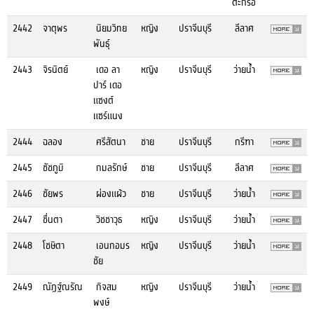
ตะกร้อ
2442
จาตุพร
นิยมวิทย
หญิง
ปราจีนบุรี
ลีลาศ
พันธุ์
2443
จิรนิตย์
เดอ ลา
หญิง
ปราจีนบุรี
ว่ายน้ำ
ปาร์ เดอ
แซงต์
แซร์แนง
2444
ฉลอง
ศรีสัตนา
ชาย
ปราจีนบุรี
กรีฑา
2445
ชัชภูมิ
กมลรักษ์
ชาย
ปราจีนบุรี
ลีลาศ
2446
ชัยพร
ผ่องแผ้ว
ชาย
ปราจีนบุรี
ว่ายน้ำ
2447
ชื่นตา
วิชชาวุธ
หญิง
ปราจีนบุรี
ว่ายน้ำ
2448
โชษิตา
เอนกอมร
หญิง
ปราจีนบุรี
ว่ายน้ำ
ชัย
2449
ณัฏฐ์ณรัณ
กิจสม
หญิง
ปราจีนบุรี
ว่ายน้ำ
พงษ์