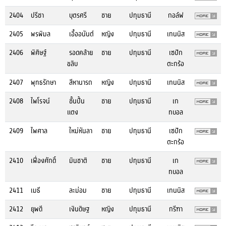
2404
ปรีชา
บุตรศรี
ชาย
ปทุมธานี
กอล์ฟ
2405
พรพิมล
เอื้ออนันต์
หญิง
ปทุมธานี
เทนนิส
2406
พิศิษฐ์
รอดคล้าย
ชาย
ปทุมธานี
เซปัก
ขลิบ
ตะกร้อ
2407
พุทธรักษา
สีหานารถ
หญิง
ปทุมธานี
เทนนิส
2408
ไพโรจน์
ชั้นปั้น
ชาย
ปทุมธานี
เก
แตง
ทบอล
2409
ไพศาล
ใหม่หันลา
ชาย
ปทุมธานี
เซปัก
ตะกร้อ
2410
เฟื่องศักดิ์
มินชาติ
ชาย
ปทุมธานี
เก
ทบอล
2411
เมธี
ละม่อม
ชาย
ปทุมธานี
เทนนิส
2412
ยุพดี
เงินดิษฐ
หญิง
ปทุมธานี
กรีฑา