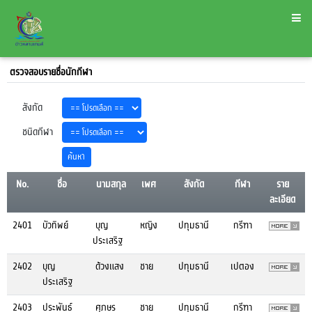
ตรวจสอบรายชื่อนักกีฬา
สังกัด
ชนิดกีฬา
No.
ชื่อ
นามสกุล
เพศ
สังกัด
กีฬา
ราย
ละเอียด
2401
บัวทิพย์
บุญ
หญิง
ปทุมธานี
กรีฑา
ประเสริฐ
2402
บุญ
ด้วงแสง
ชาย
ปทุมธานี
เปตอง
ประเสริฐ
2403
ประพันธ์
ศุภษร
ชาย
ปทุมธานี
กรีฑา