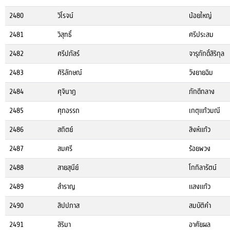
2480
วิโรจน์
น้อยใหญ่
2481
วิสุทธิ์
ศรีประสม
2482
ศรีปภัสร์
จารุภักดิ์สิริกุล
2483
ศิริลักษณ์
วังยายฉิม
2484
ศุจินาฏ
ภักดีกลาง
2485
ศุภอรรถ
เกตุแก้วมณี
2486
สถิตย์
สิงห์แก้ว
2487
สมศรี
ร้อยพวง
2488
สายสุนีย์
โกกิลารัตน์
2489
สำราญ
แสงแก้ว
2490
สิปปภาส
สมบัติคำ
2491
สิริมา
อาศัยผล