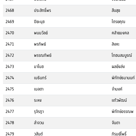
2468
ประสิทธิ์พร
สืบสุข
2469
ปิยะนุช
ไตรยคุณ
2470
พนมวัลย์
คล้ายมงคล
2471
พรทิพย์
สิงหะ
2472
พรรณทิพย์
โภชนสมบูรณ์
2473
มาโนช
ผลยังส่ง
2474
เมธินทร์
พิทักษ์ธนานนท์
2475
เมลดา
จำนงค์
2476
ระหง
แก้วพัฒน์
2477
รุจิรฎา
พิทักษ์อรรณพ
2478
ลำจวน
จันดา
2479
วสันต์
ภิรมย์โพธิ์