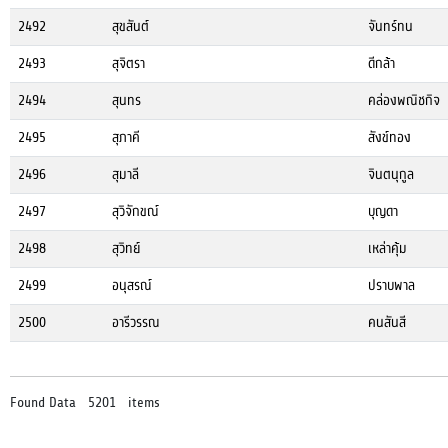
2492
สุขสันต์
จันทร์ทน
2493
สุจิตรา
ดีกล้า
2494
สุนทร
คล่องพณิชกิจ
2495
สุภาคี
สังข์ทอง
2496
สุมาลี
จินตนุกูล
2497
สุวิจักขณ์
บุญดา
2498
สุวิทย์
เหล่าคุ้ม
2499
อนุสรณ์
ปราบพาล
2500
อารีวรรณ
คนสันสี
Found Data 5201 items