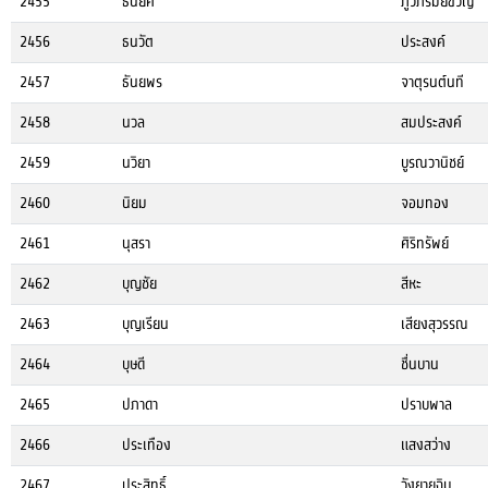
2455
ธนยศ
ภูวภิรมย์ขวัญ
2456
ธนวัต
ประสงค์
2457
ธันยพร
จาตุรนต์นที
2458
นวล
สมประสงค์
2459
นวิยา
บูรณวานิชย์
2460
นิยม
จอมทอง
2461
นุสรา
ศิริทรัพย์
2462
บุญชัย
สีหะ
2463
บุญเรียน
เสียงสุวรรณ
2464
บุษดี
ชื่นบาน
2465
ปภาดา
ปราบพาล
2466
ประเทือง
แสงสว่าง
2467
ประสิทธิ์
วังยายฉิม