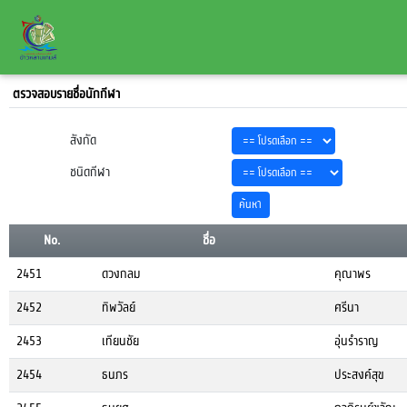
ตรวจสอบรายชื่อนักกีฬา
สังกัด
ชนิดกีฬา
No.
ชื่อ
2451
ดวงกลม
คุณาพร
2452
ทิพวัลย์
ศรีนา
2453
เทียนชัย
อุ่นรำราญ
2454
ธนภร
ประสงค์สุข