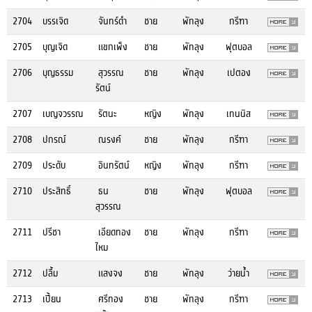
2704
บรรเจิด
จันทร์ดำ
ชาย
พัทลุง
กรีฑา
2705
บุญเจิด
แขกเพ็ง
ชาย
พัทลุง
ฟุตบอล
2706
บุญธรรม
สุวรรณ
ชาย
พัทลุง
เปตอง
รัตน์
2707
เบญจวรรณ
รัตนะ
หญิง
พัทลุง
เทนนิส
2708
ปกรณ์
ณรงค์
ชาย
พัทลุง
กรีฑา
2709
ประดับ
อินทรัตน์
หญิง
พัทลุง
กรีฑา
2710
ประสิทธิ์
ธน
ชาย
พัทลุง
ฟุตบอล
สุวรรณ
2711
ปรีชา
เอียดทอง
ชาย
พัทลุง
กรีฑา
ไหม
2712
ปลื้ม
แสงจง
ชาย
พัทลุง
ว่ายน้ำ
2713
เปี้ยน
ศรีทอง
ชาย
พัทลุง
กรีฑา