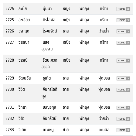
2724
ละมัย
นุ่นนา
หญิง
พัทลุง
กรีฑา
2725
ละเอียด
ภิรโสพัส
หญิง
พัทลุง
กรีฑา
2726
วรกฤต
โรจนรัตน์
ชาย
พัทลุง
ว่ายน้ำ
2727
วรรณา
แสง
หญิง
พัทลุง
กรีฑา
สุวรรณ
2728
วรรณี
รัตนเศวต
หญิง
พัทลุง
กรีฑา
สรรค์
2729
วัฒนชัย
ชูเกิด
ชาย
พัทลุง
ฟุตบอล
2730
วิชิต
จันทรโชติ
ชาย
พัทลุง
ฟุตบอล
กุล
2731
วิทยา
เบญจกุล
ชาย
พัทลุง
ฟุตบอล
2732
วิรัช
อินทรัตน์
ชาย
พัทลุง
ว่ายน้ำ
2733
วิเศษ
เทพหนู
ชาย
พัทลุง
เทนนิส