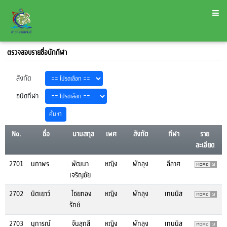
ตรวจสอบรายชื่อนักกีฬา
สังกัด
ชนิดกีฬา
No.
ชื่อ
นามสกุล
เพศ
สังกัด
กีฬา
ราย
ละเอียด
2701
นภาพร
พัฒนา
หญิง
พัทลุง
ลีลาศ
เจริญชัย
2702
นิตเยาว์
ไชยทอง
หญิง
พัทลุง
เทนนิส
รักษ์
2703
นุการณ์
จันสุกสี
หญิง
พัทลุง
เทนนิส