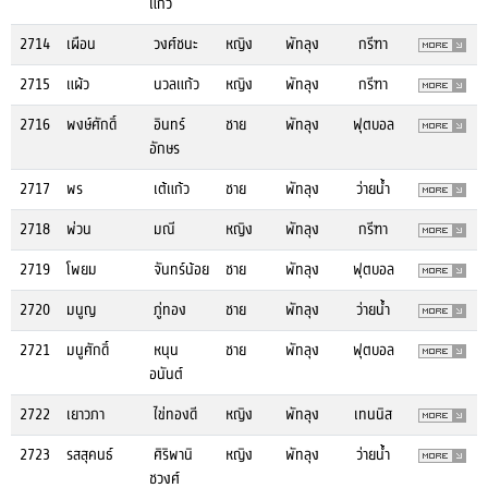
แก้ว
2714
เผือน
วงศ์ชนะ
หญิง
พัทลุง
กรีฑา
2715
แผ้ว
นวลแก้ว
หญิง
พัทลุง
กรีฑา
2716
พงษ์ศักดิ์
อินทร์
ชาย
พัทลุง
ฟุตบอล
อักษร
2717
พร
เต้แก้ว
ชาย
พัทลุง
ว่ายน้ำ
2718
พ่วน
มณี
หญิง
พัทลุง
กรีฑา
2719
โพยม
จันทร์น้อย
ชาย
พัทลุง
ฟุตบอล
2720
มนูญ
ภู่ทอง
ชาย
พัทลุง
ว่ายน้ำ
2721
มนูศักดิ์
หนุน
ชาย
พัทลุง
ฟุตบอล
อนันต์
2722
เยาวภา
ไข่ทองดี
หญิง
พัทลุง
เทนนิส
2723
รสสุคนธ์
ศิริพานิ
หญิง
พัทลุง
ว่ายน้ำ
ชวงศ์