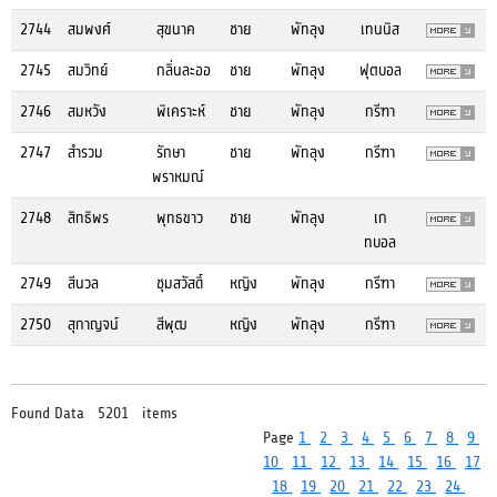
2744
สมพงศ์
สุขนาค
ชาย
พัทลุง
เทนนิส
2745
สมวิทย์
กลิ่นละออ
ชาย
พัทลุง
ฟุตบอล
2746
สมหวัง
พิเคราะห์
ชาย
พัทลุง
กรีฑา
2747
สำรวม
รักษา
ชาย
พัทลุง
กรีฑา
พราหมณ์
2748
สิทธิพร
พุทธขาว
ชาย
พัทลุง
เก
ทบอล
2749
สีนวล
ชุมสวัสดิ์
หญิง
พัทลุง
กรีฑา
2750
สุกาญจน์
สีพุฒ
หญิง
พัทลุง
กรีฑา
Found Data 5201 items
Page
1
2
3
4
5
6
7
8
9
10
11
12
13
14
15
16
17
18
19
20
21
22
23
24