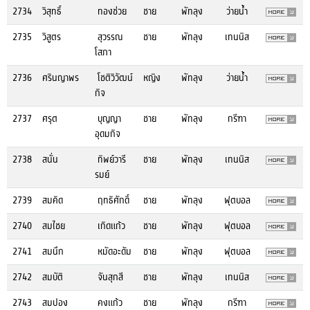
2734
วิสุทธิ์
ทองช่วย
ชาย
พัทลุง
ว่ายน้ำ
2735
วิสูตร
สุวรรณ
ชาย
พัทลุง
เทนนิส
โสภา
2736
ศรินญาพร
โชติวิวัฒน์
หญิง
พัทลุง
ว่ายน้ำ
กิจ
2737
ศรุต
บุญญา
ชาย
พัทลุง
กรีฑา
อุดมกิจ
2738
สนั่น
ทิพย์วารี
ชาย
พัทลุง
เทนนิส
รมย์
2739
สมคิด
ฤทธิศักดิ์
ชาย
พัทลุง
ฟุตบอล
2740
สมไชย
เกิดแก้ว
ชาย
พัทลุง
ฟุตบอล
2741
สมนึก
หมัดอะดัม
ชาย
พัทลุง
ฟุตบอล
2742
สมบัติ
จันสุกสี
ชาย
พัทลุง
เทนนิส
2743
สมปอง
คงแก้ว
ชาย
พัทลุง
กรีฑา