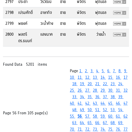
2797
ประชา
วีรวัฒน์
ชาย
พิจิตร
ฟุตบอล
2798
เปรมศักดิ์
อาษากิจ
ชาย
พิจิตร
ฟุตบอล
2799
พยงค์
วะน้ำค้าง
ชาย
พิจิตร
ฟุตบอล
2800
พลตรี
แสงนาค
ชาย
พิจิตร
ว่ายน้ำ
ดร.ธนนท์
Found Data 5201 items
Page
1
2
3
4
5
6
7
8
9
10
11
12
13
14
15
16
17
18
19
20
21
22
23
24
25
26
27
28
29
30
31
32
33
34
35
36
37
38
39
40
41
42
43
44
45
46
47
48
49
50
51
52
53
54
Page 56 From 105 page(s)
55
56
57
58
59
60
61
62
63
64
65
66
67
68
69
70
71
72
73
74
75
76
77