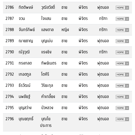
2786
กิตติพงษ์
วุฒิสวัสดิ์
ชาย
พิจิตร
ฟุตบอล
2787
จวน
ใจแสน
ชาย
พิจิตร
กรีฑา
2788
จันทร์ทิพย์
แสงตาล
หญิง
พิจิตร
กรีฑา
2789
ฌายชาญ
บุญเม่น
ชาย
พิจิตร
ฟุตบอล
2790
ณัฐวุฒิ
แรงขิง
ชาย
พิจิตร
กรีฑา
2791
ทรงกลด
ทิพย์เนตร
ชาย
พิจิตร
ฟุตบอล
2792
เทอดทูล
โตคีรี
ชาย
พิจิตร
ฟุตบอล
2793
ธีรวัฒน์
วิริยะกุล
ชาย
พิจิตร
ฟุตบอล
2794
นพชัยฐ์
คำเกลี้ยง
ชาย
พิจิตร
ฟุตบอล
2795
บุญสว่าง
บัวหลวง
ชาย
พิจิตร
ฟุตบอล
2796
บุณยฤทธิ์
บุณโย
ชาย
พิจิตร
ฟุตบอล
ประการ