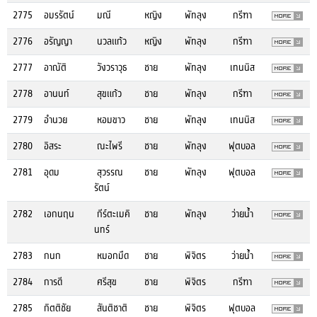
2775
อมรรัตน์
มณี
หญิง
พัทลุง
กรีฑา
2776
อรัญญา
นวลแก้ว
หญิง
พัทลุง
กรีฑา
2777
อาณัติ
วังวราวุธ
ชาย
พัทลุง
เทนนิส
2778
อานนท์
สุขแก้ว
ชาย
พัทลุง
กรีฑา
2779
อำนวย
หอมขาว
ชาย
พัทลุง
เทนนิส
2780
อิสระ
ณะไพรี
ชาย
พัทลุง
ฟุตบอล
2781
อุดม
สุวรรณ
ชาย
พัทลุง
ฟุตบอล
รัตน์
2782
เอกนฤน
กีร์ตะเมคิ
ชาย
พัทลุง
ว่ายน้ำ
นทร์
2783
กนก
หมอกมืด
ชาย
พิจิตร
ว่ายน้ำ
2784
การดี
ศรีสุข
ชาย
พิจิตร
กรีฑา
2785
กิตติชัย
สันติชาติ
ชาย
พิจิตร
ฟุตบอล