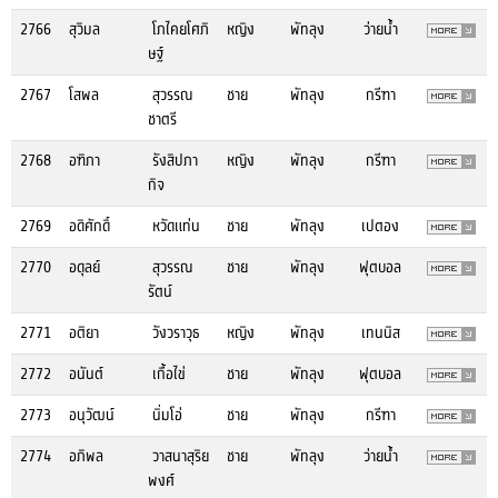
2766
สุวิมล
โภไคยโศภิ
หญิง
พัทลุง
ว่ายน้ำ
ษฐ์
2767
โสพล
สุวรรณ
ชาย
พัทลุง
กรีฑา
ชาตรี
2768
อฑิภา
รังสิปภา
หญิง
พัทลุง
กรีฑา
กิจ
2769
อดิศักดิ์
หวัดแท่น
ชาย
พัทลุง
เปตอง
2770
อดุลย์
สุวรรณ
ชาย
พัทลุง
ฟุตบอล
รัตน์
2771
อติยา
วังวราวุธ
หญิง
พัทลุง
เทนนิส
2772
อนันต์
เกื้อไข่
ชาย
พัทลุง
ฟุตบอล
2773
อนุวัฒน์
นิ่มโอ่
ชาย
พัทลุง
กรีฑา
2774
อภิพล
วาสนาสุริย
ชาย
พัทลุง
ว่ายน้ำ
พงศ์