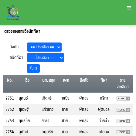
ตรวจสอบรายชื่อนักกีฬา
สังกัด
ชนิดกีฬา
No.
ชื่อ
นามสกุล
เพศ
สังกัด
กีฬา
ราย
ละเอียด
2751
สุคนธ์
เกิดศรี
หญิง
พัทลุง
กรีฑา
2752
สุเชษฐ์
แก้วขาว
ชาย
พัทลุง
ฟุตบอล
2753
สุทธิชัย
สาธร
ชาย
พัทลุง
ว่ายน้ำ
2754
สุทัศน์
กฤตรัช
ชาย
พัทลุง
เปตอง