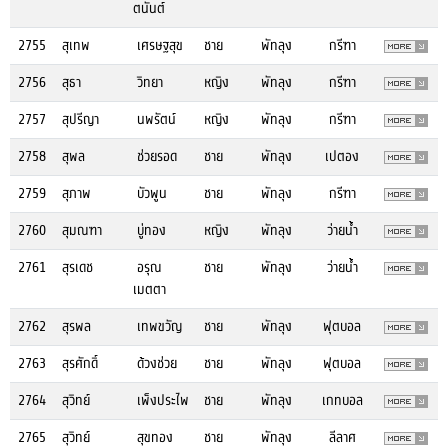
ตนันต์
2755
สุเทพ
เศรษฐสุข
ชาย
พัทลุง
กรีฑา
2756
สุธา
วิทยา
หญิง
พัทลุง
กรีฑา
2757
สุปรีญา
นพรัตน์
หญิง
พัทลุง
กรีฑา
2758
สุพล
ช่วยรอด
ชาย
พัทลุง
เปตอง
2759
สุภาพ
บัวพูน
ชาย
พัทลุง
กรีฑา
2760
สุมณฑา
บู่ทอง
หญิง
พัทลุง
ว่ายน้ำ
2761
สุรเดช
อรุณ
ชาย
พัทลุง
ว่ายน้ำ
เมตตา
2762
สุรพล
เทพขวัญ
ชาย
พัทลุง
ฟุตบอล
2763
สุรศักดิ์
ด้วงช่วย
ชาย
พัทลุง
ฟุตบอล
2764
สุวิทย์
เพ็งประไพ
ชาย
พัทลุง
เกทบอล
2765
สุวิทย์
สุขทอง
ชาย
พัทลุง
ลีลาศ