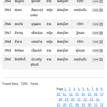
2944
สมบูรณ์
ชุ่มกลัด
ชาย
พิษณุโลก
กรีฑา
2945
สมพร
ชัยธนะกุล
หญิง
พิษณุโลก
แบดมินตัน
มงคล
2946
สมหวัง
บุญผ่อง
ชาย
พิษณุโลก
กรีฑา
2947
สำราญ
เพ็ชรอ่อน
หญิง
พิษณุโลก
วู้ดบอล
2948
สำอาง
แสงสว่าง
หญิง
พิษณุโลก
กรีฑา
2949
สิทธิพล
เอี่ยมสง่า
ชาย
พิษณุโลก
ฟุตบอล
2950
สิทธิศักดิ์
ประเสริฐ
ชาย
พิษณุโลก
แบดมินตัน
จุติมณี
Found Data 5201 items
Page
1
2
3
4
5
6
7
8
9
10
11
12
13
14
15
16
17
18
19
20
21
22
23
24
25
26
27
28
29
30
31
32