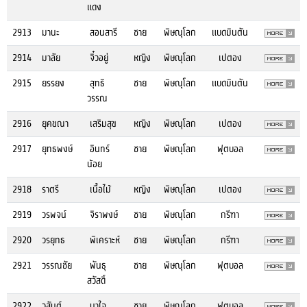
แดง
2913
มานะ
สอนสารี
ชาย
พิษณุโลก
แบดมินตัน
2914
มาลัย
จิ๋วอยู่
หญิง
พิษณุโลก
เปตอง
2915
ยรรยง
สุทธิ
ชาย
พิษณุโลก
แบดมินตัน
วรรณ
2916
ยุคขณา
เสริมสุข
หญิง
พิษณุโลก
เปตอง
2917
ยุทธพงษ์
อินทร์
ชาย
พิษณุโลก
ฟุตบอล
น้อย
2918
ราตรี
เนื้อไม้
หญิง
พิษณุโลก
เปตอง
2919
วรพจน์
จิราพงษ์
ชาย
พิษณุโลก
กรีฑา
2920
วรยุทธ
พิเคราะห์
ชาย
พิษณุโลก
กรีฑา
2921
วรรณชัย
พันธุ
ชาย
พิษณุโลก
ฟุตบอล
สวัสดิ์
2922
วสันต์
นาใจ
ชาย
พิษณุโลก
ฟุตบอล