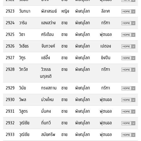
2923
วันทนา
พิลาสรมย์
หญิง
พิษณุโลก
ลีลาศ
2924
วาริน
แสงสว่าง
ชาย
พิษณุโลก
กรีฑา
2925
วิชา
ศรีเดือน
ชาย
พิษณุโลก
ฟุตบอล
2926
วิเชียร
จันทวงค์
ชาย
พิษณุโลก
เปตอง
2927
วิฑูร
แซ่อึ้ง
ชาย
พิษณุโลก
ยิงปืน
2928
วิทวัส
วิวรรธ
ชาย
พิษณุโลก
กรีฑา
นกุลรติ
2929
วินัย
ทรงสถาน
ชาย
พิษณุโลก
กรีฑา
2930
วิพล
ม่วงใหม
ชาย
พิษณุโลก
ฟุตบอล
2931
วิสูตร
มั่นคง
ชาย
พิษณุโลก
ฟุตบอล
2932
วุฒิชัย
ถิ่นทวี
ชาย
พิษณุโลก
ฟุตบอล
2933
วุฒิชัย
สมัยครีพ
ชาย
พิษณุโลก
ฟุตบอล