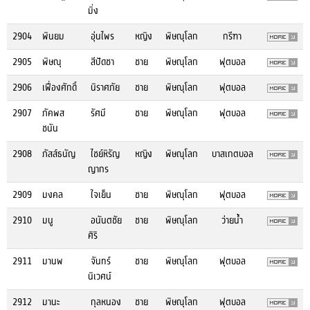
มิ่ง
2904
พินยม
อุ่นไพร
หญิง
พิษณุโลก
กรีฑา
2905
พิษณุ
สีปัดชา
ชาย
พิษณุโลก
ฟุตบอล
2906
เฟื่องศักดิ์
นิราศภัย
ชาย
พิษณุโลก
ฟุตบอล
2907
ภัคพส
รัศมี
ชาย
พิษณุโลก
ฟุตบอล
ชนัน
2908
ภัสส์ธนัญ
ไชย์หิรัญ
หญิง
พิษณุโลก
บาสเกตบอล
ญากร
2909
มงคล
ใจเย็น
ชาย
พิษณุโลก
ฟุตบอล
2910
มนู
อนันตชัย
ชาย
พิษณุโลก
ว่ายน้ำ
ศิริ
2911
มานพ
จันทร์
ชาย
พิษณุโลก
ฟุตบอล
นิเวศน์
2912
มานะ
กุลหนอง
ชาย
พิษณุโลก
ฟุตบอล