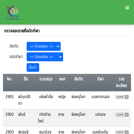
ตรวจสอบรายชื่อนักกีฬา
สังกัด
ชนิดกีฬา
No.
ชื่อ
นามสกุล
เพศ
สังกัด
กีฬา
ราย
ละเอียด
2901
พัณณ์ชิ
เพียคำลือ
หญิง
พิษณุโลก
บาสเกตบอล
ตา
2902
พันธ์
เกิดบ้าน
ชาย
พิษณุโลก
เปตอง
ใหม่
2903
พิเชษฐ์
ชมเมือง
ชาย
พิษณุโลก
แบดมินตัน