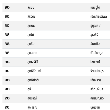
280
สิริชัย
แสงชูโต
281
สิริวัฒ
เชิดเกียรติพล
282
สุคนธ์
ชูบุญลาภ
283
สุณีย์
อูเอซึจิ
284
สุดธีรา
ฉันทกิจ
285
สุดสวาท
พันอินากูล
286
สุทธาสินี
ไชยวงค์
287
สุทธิลักษณ์
รัตนประยูร
288
สุทธิศักดิ์
เชียงราย
289
สุธี
ธิรักษ์พันธ์
290
สุปราณี
ลภัสบุญทวี
291
สุพรรณี
บุญช่วย