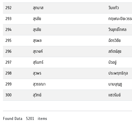
292
สุภมาส
วันแก้ว
293
สุรชัย
กฤษณะปิยะวร
294
สุรชัย
วีรยุทธ์โกศล
295
สุรพล
ฉัตรวิชัย
296
สุรางค์
สถิตย์สุข
297
สุรินทร์
บัวอยู่
298
สุวพร
ประพฤทธิกุล
299
สุวรรณา
นามบุญชู
300
สุวิทย์
แซวรัมย์
Found Data 5201 items