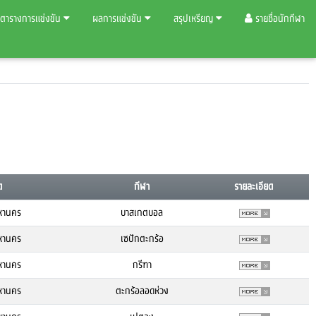
ตารางการแข่งขัน
ผลการแข่งขัน
สรุปเหรียญ
รายชื่อนักกีฬา
ด
กีฬา
รายละเอียด
หานคร
บาสเกตบอล
หานคร
เซปักตะกร้อ
หานคร
กรีฑา
หานคร
ตะกร้อลอดห่วง