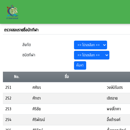
ตรวจสอบรายชื่อนักกีฬา
สังกัด
ชนิดกีฬา
No.
ชื่อ
251
ศศิธร
วงษ์นิรันดร
252
ศักดา
เชิดฉาย
253
ศิริชัย
พงษ์โภคา
254
ศิริพัฒน์
อึ้งดำรงค์