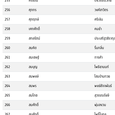
255
ศิริรัตน์
ตั้งวรรณวิทย์
256
ศุภกร
วงศ์สาวิตร
257
ศุภฤกษ์
ศรีเงิน
258
เศกศักดิ์
คมขำ
259
สกลรัตน์
ประเสริฐวชิรากุ
260
สมคิด
รื่นกลิ่น
261
สมเชษฐ์
การค้า
262
สมบุญ
โพธิยานนท์
263
สมพงษ์
โสมบ้านกวย
264
สมพร
พงษ์สัจจพันธ์
265
สมโภช
สุวรรณรังษี
266
สมศักดิ์
พุ่มสงวน
267
สมศักดิ์
โพธิ์ใบกุล