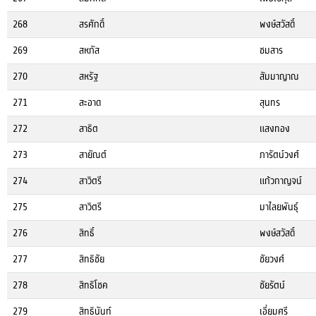
268
สรศักดิ์
พงษ์สวัสดิ์
269
สหภัส
ชมสาร
270
สหรัฐ
สัมมาญาณ
271
สะอาด
สุนทร
272
สาธิต
แสงทอง
273
สายัณต์
ภารัตน์วงศ์
274
สาวิตรี
แก้วกาญจน์
275
สาวิตรี
มาไลยพันธุ์
276
สิทธิ์
พงษ์สวัสดิ์
277
สิทธิชัย
ชัยวงศ์
278
สิทธิโชค
ชัยรัตน์
279
สิทธินันท์
เอี่ยมศรี