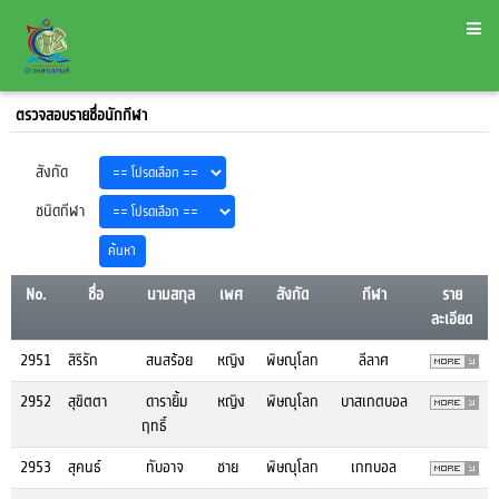
ตรวจสอบรายชื่อนักกีฬา
สังกัด
ชนิดกีฬา
No.
ชื่อ
นามสกุล
เพศ
สังกัด
กีฬา
ราย
ละเอียด
2951
สิริรัก
สนสร้อย
หญิง
พิษณุโลก
ลีลาศ
2952
สุขิตตา
ดารายิ้ม
หญิง
พิษณุโลก
บาสเกตบอล
ฤทธิ์
2953
สุคนธ์
ทับอาจ
ชาย
พิษณุโลก
เกทบอล