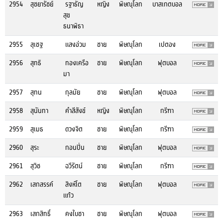
2954
สุชยารัชย์
รฐาธัญ
หญิง
พิษณุโลก
บาสเกตบอล
สุข
ธนาพิธา
2955
สุเชฐ
แสงอ่วม
ชาย
พิษณุโลก
เปตอง
2956
สุทธิ
ทองเครือ
ชาย
พิษณุโลก
ฟุตบอล
มา
2957
สุทน
กุลมัย
ชาย
พิษณุโลก
ฟุตบอล
2958
สุนันทา
คำสีสังข์
หญิง
พิษณุโลก
กรีฑา
2959
สุเมธ
ดวงจิต
ชาย
พิษณุโลก
กรีฑา
2960
สุระ
กอนปิ่น
ชาย
พิษณุโลก
ฟุตบอล
2961
สุวิช
ฉวีรัตน์
ชาย
พิษณุโลก
กรีฑา
2962
เสกสรรค์
สิงห์โต
ชาย
พิษณุโลก
ฟุตบอล
แก้ว
2963
เสกสิทธิ์
คงใบชา
ชาย
พิษณุโลก
ฟุตบอล