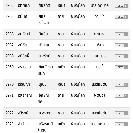
2964
อทิตญา
ขันธทัต
หญิง
พิษณุโลก
บาสเกตบอล
2965
อนันต์
สิทธิ
ชาย
พิษณุโลก
ว่ายน้ำ
รุ่งโรจน์
2966
อนุวัฒน์
อินยิน
ชาย
พิษณุโลก
ฟุตบอล
2967
อภิชัย
กันหมุด
ชาย
พิษณุโลก
กรีฑา
2968
อภิสิทธิ์
นพรัตน์
ชาย
พิษณุโลก
เกทบอล
2969
อรวรรณ
ชัยทวิชธา
หญิง
พิษณุโลก
ว่ายน้ำ
นันท์
2970
อรัญญา
บุญมี
หญิง
พิษณุโลก
แบดมินตัน
2971
อลงกรณ์
อักษณ
ชาย
พิษณุโลก
ฟุตบอล
นิติ
2972
อวิรุทธ์
เดชธาดา
ชาย
พิษณุโลก
แบดมินตัน
2973
อัจจิมา
ศรีอรุณนิ
หญิง
พิษณุโลก
บาสเกตบอล
รันดร์