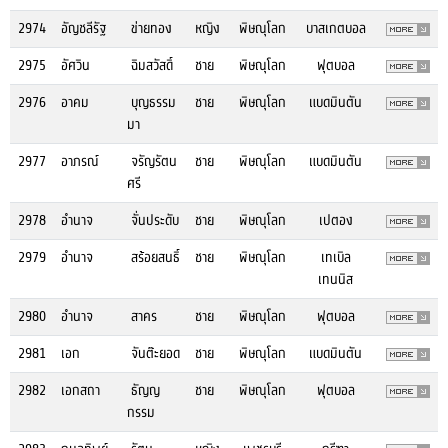
2974
อัญชลีรัฐ
ข่ายทอง
หญิง
พิษณุโลก
บาสเกตบอล
2975
อัศวิน
ฉิมสวัสดิ์
ชาย
พิษณุโลก
ฟุตบอล
2976
อาคม
บุญธรรม
ชาย
พิษณุโลก
แบดมินตัน
มา
2977
อาภรณ์
จรัญรัตน
ชาย
พิษณุโลก
แบดมินตัน
ศรี
2978
อำนาจ
จั่นประดับ
ชาย
พิษณุโลก
เปตอง
2979
อำนาจ
สร้อยสนธิ์
ชาย
พิษณุโลก
เทเบิล
เทนนิส
2980
อำนาจ
สาคร
ชาย
พิษณุโลก
ฟุตบอล
2981
เอก
จันต๊ะยอด
ชาย
พิษณุโลก
แบดมินตัน
2982
เอกสถา
ธัญญ
ชาย
พิษณุโลก
ฟุตบอล
กรรม