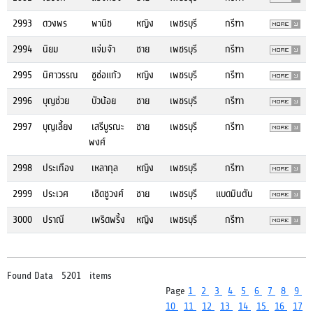
2993
ดวงพร
พานิช
หญิง
เพชรบุรี
กรีฑา
2994
นิยม
แจ่มจ้า
ชาย
เพชรบุรี
กรีฑา
2995
นิศาวรรณ
ชูช่อแก้ว
หญิง
เพชรบุรี
กรีฑา
2996
บุญช่วย
บัวน้อย
ชาย
เพชรบุรี
กรีฑา
2997
บุญเลี้ยง
เสรีบูรณะ
ชาย
เพชรบุรี
กรีฑา
พงศ์
2998
ประเทือง
เหลากุล
หญิง
เพชรบุรี
กรีฑา
2999
ประเวศ
เชิดชูวงศ์
ชาย
เพชรบุรี
แบดมินตัน
3000
ปราณี
เพริดพริ้ง
หญิง
เพชรบุรี
กรีฑา
Found Data 5201 items
Page
1
2
3
4
5
6
7
8
9
10
11
12
13
14
15
16
17