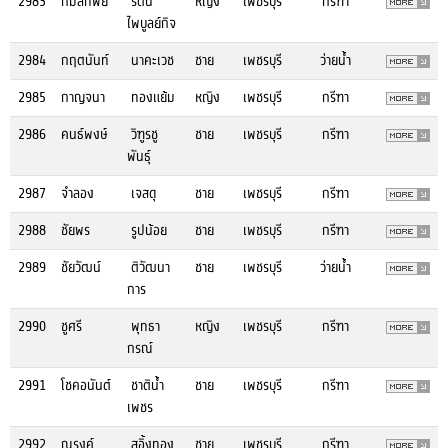
2983
กมลทิพย์
รัตน
หญิง
เพชรบุรี
กรีฑา
ไพบูลย์กิจ
2984
กฤตนันท์
นาคะเวช
ชาย
เพชรบุรี
ว่ายน้ำ
2985
กาญจนา
ทองแย้ม
หญิง
เพชรบุรี
กรีฑา
2986
คนธ์พงษ์
วิฑูรชู
ชาย
เพชรบุรี
กรีฑา
พันธ์ุ
2987
จำลอง
เจสดุ
ชาย
เพชรบุรี
กรีฑา
2988
ชัยพร
รูปน้อย
ชาย
เพชรบุรี
กรีฑา
2989
ชัยวัฒน์
ติวัฒนา
ชาย
เพชรบุรี
ว่ายน้ำ
การ
2990
ชูศรี
พุทธา
หญิง
เพชรบุรี
กรีฑา
กรณ์
2991
โชคอนันต์
ชาติน้ำ
ชาย
เพชรบุรี
กรีฑา
เพชร
2992
ณรงค์
สอิ้งทอง
ชาย
เพชรบุรี
กรีฑา