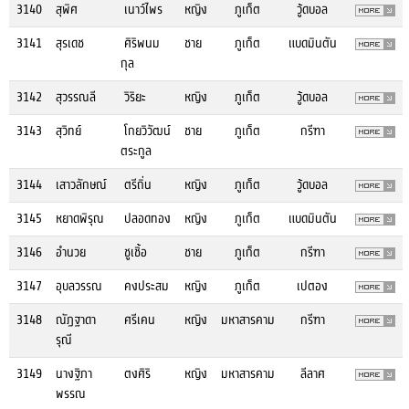
3140
สุพิศ
เนาว์ไพร
หญิง
ภูเก็ต
วู้ดบอล
3141
สุรเดช
ศิริพนม
ชาย
ภูเก็ต
แบดมินตัน
กุล
3142
สุวรรณลี
วิริยะ
หญิง
ภูเก็ต
วู้ดบอล
3143
สุวิทย์
โกยวิวัฒน์
ชาย
ภูเก็ต
กรีฑา
ตระกูล
3144
เสาวลักษณ์
ตรีถิ่น
หญิง
ภูเก็ต
วู้ดบอล
3145
หยาดพิรุณ
ปลอดทอง
หญิง
ภูเก็ต
แบดมินตัน
3146
อำนวย
ชูเชิ้อ
ชาย
ภูเก็ต
กรีฑา
3147
อุบลวรรณ
คงประสม
หญิง
ภูเก็ต
เปตอง
3148
ณัฏฐาดา
ศรีเคน
หญิง
มหาสารคาม
กรีฑา
รุณี
3149
นางฐิภา
ตงศิริ
หญิง
มหาสารคาม
ลีลาศ
พรรณ