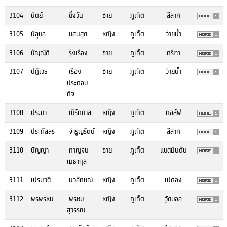
3104
นิตย์
ดิ่งวัน
ชาย
ภูเก็ต
ลีลาศ
3105
นิลุบล
แสนสุด
หญิง
ภูเก็ต
ว่ายน้ำ
3106
บัญญัติ
รุ่งเรือง
ชาย
ภูเก็ต
กรีฑา
3107
ปฏิเวธ
เรือง
ชาย
ภูเก็ต
ว่ายน้ำ
ประกอบ
กิจ
3108
ประดา
เบิร์กดาล
หญิง
ภูเก็ต
กอล์ฟ
3109
ประภัสสร
จำรูญรัตน์
หญิง
ภูเก็ต
ลีลาศ
3110
ปัญญา
กาญจน
ชาย
ภูเก็ต
แบดมินตัน
เมธากุล
3111
เปรมวดี
นวลักษณ์
หญิง
ภูเก็ต
เปตอง
3112
พรพรหม
พรหม
หญิง
ภูเก็ต
วู้ดบอล
สุวรรณ