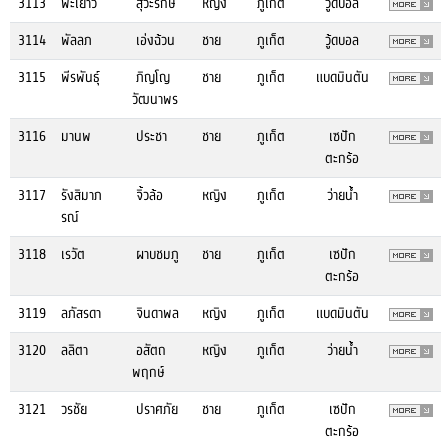
3113
พะเยาว์
สุวะรักษ์
หญิง
ภูเก็ต
วู้ดบอล
3114
พัลลภ
เอ่งฉ้วน
ชาย
ภูเก็ต
วู้ดบอล
3115
พีรพันธุ์
ภิญโญ
ชาย
ภูเก็ต
แบดมินตัน
วัฒนาพร
3116
มานพ
ประชา
ชาย
ภูเก็ต
เซปัก
ตะกร้อ
3117
รังสิมาภ
จิ้วล้อ
หญิง
ภูเก็ต
ว่ายน้ำ
รณ์
3118
เรวัต
ผาบชมภู
ชาย
ภูเก็ต
เซปัก
ตะกร้อ
3119
ลภัสรดา
จินดาพล
หญิง
ภูเก็ต
แบดมินตัน
3120
ลลิตา
อสัตถ
หญิง
ภูเก็ต
ว่ายน้ำ
พฤกษ์
3121
วรชัย
ปราศภัย
ชาย
ภูเก็ต
เซปัก
ตะกร้อ