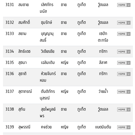
3131
สมชาย
เลิศภัทร
ชาย
ภูเก็ต
วู้ดบอล
มนัส
3132
สมศักดิ์
ชุมรักษ์
ชาย
ภูเก็ต
วู้ดบอล
3133
สยาม
บุญญานุ
ชาย
ภูเก็ต
เซปัก
สนธิ์
ตะกร้อ
3134
สิทธิเดช
วิเชียรชัย
ชาย
ภูเก็ต
กรีฑา
3135
สุชนา
เฉลิมเติม
หญิง
ภูเก็ต
ลีลาศ
3136
สุชาติ
ห้วยจันทร์
ชาย
ภูเก็ต
กรีฑา
หอม
3137
สุดาภรณ์
ตันติภัทร
หญิง
ภูเก็ต
ว่ายน้ำ
นุสรณ์
3138
สุทิน
สุขไพบูลย์
ชาย
ภูเก็ต
วู้ดบอล
พร
3139
สุพรรณี
คงช่วย
หญิง
ภูเก็ต
แบดมินตัน