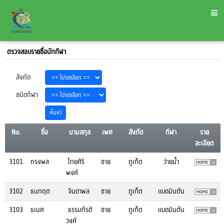
ตรวจสอบรายชื่อนักกีฬา
สังกัด
ชนิดกีฬา
No.
ชื่อ
นามสกุล
เพศ
สังกัด
กีฬา
ราย
ละเอียด
3101
ทรงพล
โกยศิริ
ชาย
ภูเก็ต
ว่ายน้ำ
พงศ์
3102
ธนกฤต
จินดาพล
ชาย
ภูเก็ต
แบดมินตัน
3103
ธเนศ
ธรรมกีรติ
ชาย
ภูเก็ต
แบดมินตัน
วงศ์