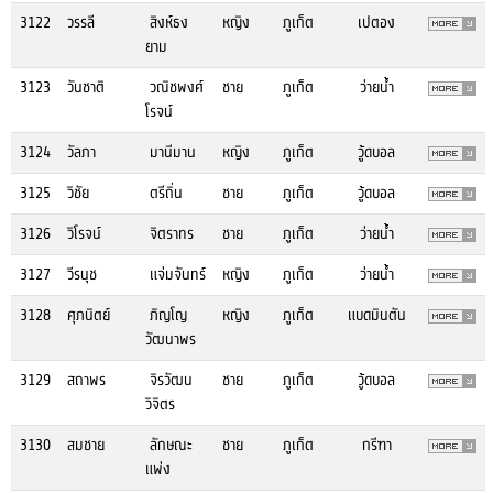
3122
วรรลี
สิงห์ธง
หญิง
ภูเก็ต
เปตอง
ยาม
3123
วันชาติ
วณิชพงศ์
ชาย
ภูเก็ต
ว่ายน้ำ
โรจน์
3124
วัลภา
มานีมาน
หญิง
ภูเก็ต
วู้ดบอล
3125
วิชัย
ตรีถิ่น
ชาย
ภูเก็ต
วู้ดบอล
3126
วิโรจน์
จิตราทร
ชาย
ภูเก็ต
ว่ายน้ำ
3127
วีรนุช
แจ่มจันทร์
หญิง
ภูเก็ต
ว่ายน้ำ
3128
ศุภนิตย์
ภิญโญ
หญิง
ภูเก็ต
แบดมินตัน
วัฒนาพร
3129
สถาพร
จิรวัฒน
ชาย
ภูเก็ต
วู้ดบอล
วิจิตร
3130
สมชาย
ลักษณะ
ชาย
ภูเก็ต
กรีฑา
แพ่ง