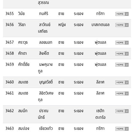
สุวรรณ
3455
วินัย
ทนศิริ
ชาย
ระยอง
กรีฑา
3456
วิริยา
ลาวัณย์
หญิง
ระยอง
บาสเกตบอล
เสถียร
3457
ศราวุธ
ลอยนอก
ชาย
ระยอง
ฟุตบอล
3458
ศักดา
สิงห์โต
ชาย
ระยอง
ฟุตบอล
3459
ศักดิ์ชัย
นพคุนาง
ชาย
ระยอง
ฟุตบอล
กูล
3460
สมเดช
บุญสวัสดิ์
ชาย
ระยอง
ลีลาศ
3461
สมเดช
ลิขิตวิเศษ
ชาย
ระยอง
ลีลาศ
กุล
3462
สมนึก
ปราณ
ชาย
ระยอง
เซปัก
นัทธี
ตะกร้อ
3463
สมปอง
เขียวแก้ว
ชาย
ระยอง
กรีฑา