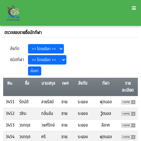
ตรวจสอบรายชื่อนักกีฬา
สังกัด
ชนิดกีฬา
No.
ชื่อ
นามสกุล
เพศ
สังกัด
กีฬา
ราย
ละเอียด
3451
รัตน์ติ
ลายรัสมี
ชาย
ระยอง
ฟุตบอล
3452
วชิระ
กลิ่นอ้น
ชาย
ระยอง
วู้ดบอล
3453
วรกฤช
วงศ์รักษ์
ชาย
ระยอง
ลีลาศ
3454
วรกฤต
ศรี
ชาย
ระยอง
ฟุตบอล