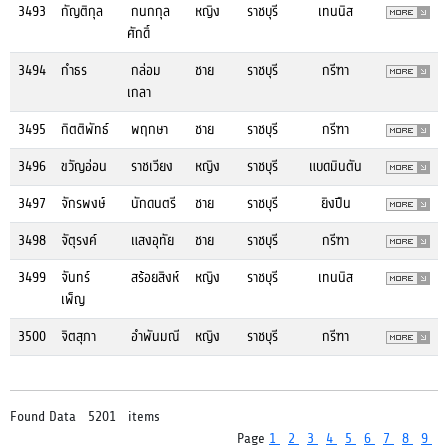
3493
กัญติกุล
กนกกุล
หญิง
ราชบุรี
เทนนิส
ศักดิ์
3494
กำธร
กล่อม
ชาย
ราชบุรี
กรีฑา
เกลา
3495
กิตติพัทธ์
พฤกษา
ชาย
ราชบุรี
กรีฑา
3496
ขวัญอ่อน
ราชเวียง
หญิง
ราชบุรี
แบดมินตัน
3497
จักรพงษ์
นักดนตรี
ชาย
ราชบุรี
ยิงปืน
3498
จัตุรงค์
แสงอุทัย
ชาย
ราชบุรี
กรีฑา
3499
จันทร์
สร้อยสิงห์
หญิง
ราชบุรี
เทนนิส
เพ็ญ
3500
จิตสุภา
อำพันมณี
หญิง
ราชบุรี
กรีฑา
Found Data 5201 items
Page
1
2
3
4
5
6
7
8
9