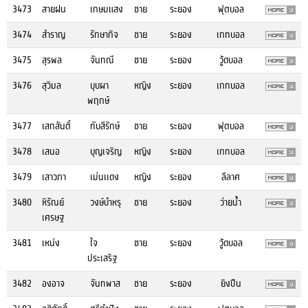
3473
สายฝน
เกษมแสง
ชาย
ระยอง
ฟุตบอล
3474
สำราญ
รักษากิจ
ชาย
ระยอง
เกทบอล
3475
สุรพล
จันทณี
ชาย
ระยอง
วู้ดบอล
3476
สุวิมล
บุบผา
หญิง
ระยอง
เกทบอล
พฤกษ์
3477
เสกสันติ์
ทับสีรักษ์
ชาย
ระยอง
ฟุตบอล
3478
เสนอ
บุญเจริญ
หญิง
ระยอง
เกทบอล
3479
เสาวภา
เม่นเเดง
หญิง
ระยอง
ลีลาศ
3480
หิรัณย์
วงษ์บำหรุ
ชาย
ระยอง
ว่ายน้ำ
เศรษฐ
3481
เหน่ง
ใจ
ชาย
ระยอง
วู้ดบอล
ประเสริฐ
3482
องอาจ
จันทพาส
ชาย
ระยอง
ยิงปืน