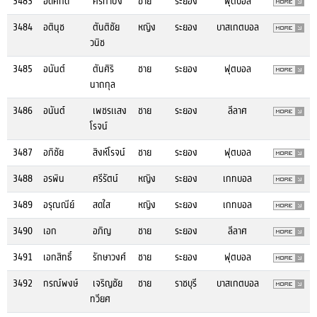
3483
อดิศักดิ์
ศรีกำปัง
ชาย
ระยอง
ฟุตบอล
3484
อตินุช
ตันติชัย
หญิง
ระยอง
บาสเกตบอล
วนิช
3485
อนันต์
ตันศิริ
ชาย
ระยอง
ฟุตบอล
นาถกุล
3486
อนันต์
เพชรเเสง
ชาย
ระยอง
ลีลาศ
โรจน์
3487
อภิชัย
สิงห์โรจน์
ชาย
ระยอง
ฟุตบอล
3488
อรพิน
ศรีรัตน์
หญิง
ระยอง
เกทบอล
3489
อรุณณีย์
สดใส
หญิง
ระยอง
เกทบอล
3490
เอก
อภิญ
ชาย
ระยอง
ลีลาศ
3491
เอกสิทธิ์
รักษาวงศ์
ชาย
ระยอง
ฟุตบอล
3492
กรณ์พงษ์
เจริญชัย
ชาย
ราชบุรี
บาสเกตบอล
ทวียศ