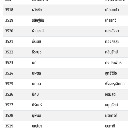
3518
ธวัชชัย
เทียมแก้ว
3519
ธสิษฐ์ชัย
เถียรทวี
3520
ธำมรงค์
ทองสัจจา
3521
ธีรเดช
ทองศรีสุข
3522
ธีรานุช
กสินุรักษ์
3523
นที
คงประพันธ์
3524
นพดล
สุทธิวิรัช
3525
นฤมล
พึ่งจารุเลิศกุล
3526
นิคม
หอมสุด
3527
นิรันดร์
หนูนุรัตน์
3528
นุพันธ์
ผิวแก้วดี
3529
บุญโยง
บุบภาที