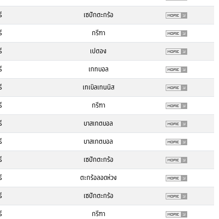
ี
เซปักตะกร้อ
ี
กรีฑา
ี
เปตอง
ี
เกทบอล
ี
เทเบิลเทนนิส
ี
กรีฑา
ี
บาสเกตบอล
ี
บาสเกตบอล
ี
เซปักตะกร้อ
ี
ตะกร้อลอดห่วง
ี
เซปักตะกร้อ
ี
กรีฑา