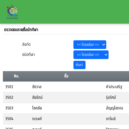
ตรวจสอบรายชื่อนักกีฬา
สังกัด
ชนิดกีฬา
No.
ชื่อ
3501
ชัชวาล
คำประเสริฐ
3502
ชัยรัตน์
รุ่งรัศมี
3503
โชคชัย
อัญญโสภณ
3504
ณรงค์
เกรัมย์