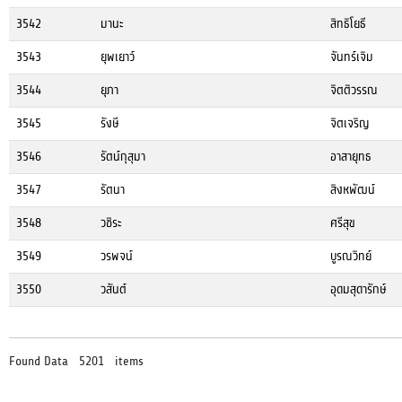
3542
มานะ
สิทธิโยธี
3543
ยุพเยาว์
จันทร์เจิม
3544
ยุภา
จิตติวรรณ
3545
รังษี
จิตเจริญ
3546
รัตน์กุสุมา
อาสายุทธ
3547
รัตนา
สิงหพัฒน์
3548
วชิระ
ศรีสุข
3549
วรพจน์
บูรณวิทย์
3550
วสันต์
อุดมสุดารักษ์
Found Data 5201 items