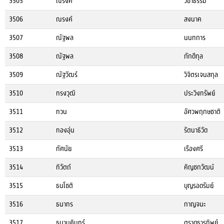
3505
ณรงค์
วิชาธรรม
3506
ณรงค์
สงนาค
3507
ณัฐพล
นนทการ
3508
ณัฐพล
ภักดีกุล
3509
ณัฐวัฒร์
วิจิตรเจนสกุล
3510
ทรงวุฒิ
ประวิงทรัพย์
3511
ทวน
อัศวพฤกษชาติ
3512
ทองอุ่น
รัตนาธิวัด
3513
ทัศนัย
เรืองศรี
3514
ทิวัตถ์
คิญชกวัฒน์
3515
ธนโชติ
บุญรอดรัมย์
3516
ธนาทร
กาญจนะ
3517
ธนานคินทร์
ตราดธารทิพย์