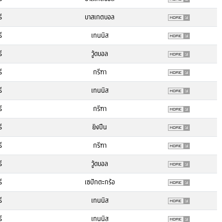
ี
บาสเกตบอล
ี
เทนนิส
ี
วู้ดบอล
ี
กรีฑา
ี
เทนนิส
ี
กรีฑา
ี
ยิงปืน
ี
กรีฑา
ี
วู้ดบอล
ี
เซปักตะกร้อ
ี
เทนนิส
ี
เทนนิส