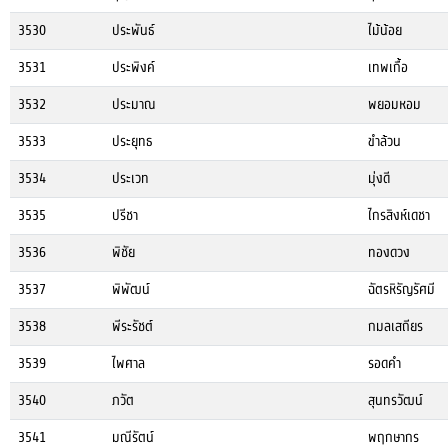
3530
ประพันธ์
ไม้น้อย
3531
ประพิงค์
เทพเกื้อ
3532
ประมาณ
พยอมหอม
3533
ประยุทธ
ขำล้วน
3534
ประเวท
มุ่งดี
3535
ปรีชา
ไกรสิงห์เดชา
3536
พิชัย
ทองดวง
3537
พิพัฒน์
ฉัตรหิรัญรัศมี
3538
พีระรัชต์
กมลเสถียร
3539
ไพศาล
รอดคำ
3540
ภวัต
สุนทรวัฒน์
3541
มณีรัตน์
พฤกษากร