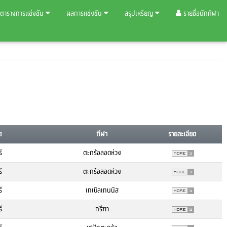
ตารางการแข่งขัน
ผลการแข่งขัน
สรุปเหรียญ
รายชื่อนักกีฬา
ด
กีฬา
รายละเอียด
ี
ตะกร้อลอดห่วง
ี
ตะกร้อลอดห่วง
ี
เทเบิลเทนนิส
ี
กรีฑา